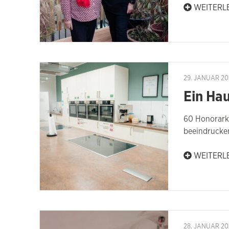
WEITERL
29. JANUAR 20
Ein Hau
60 Honorarkr
beeindrucke
WEITERL
28. JANUAR 20