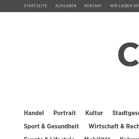
Zum
STARTSEITE
AUSGABEN
KONTAKT
WIR LIEBEN K
Inhalt
springen
(Enter
drücken)
Handel
Portrait
Kultur
Stadtges
Sport & Gesundheit
Wirtschaft & Rec