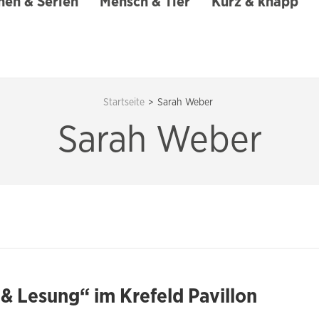
en & Serien
Mensch & Tier
Kurz & knapp
Startseite
>
Sarah Weber
Sarah Weber
& Lesung“ im Krefeld Pavillon