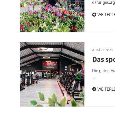
dafür gesorg
WEITERL
4. MÄRZ 2026
Das sp
Die guten Vo
…
WEITERL