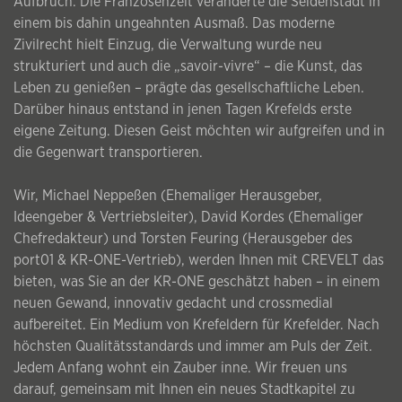
Aufbruch. Die Franzosenzeit veränderte die Seidenstadt in
einem bis dahin ungeahnten Ausmaß. Das moderne
Zivilrecht hielt Einzug, die Verwaltung wurde neu
strukturiert und auch die „savoir-vivre“ – die Kunst, das
Leben zu genießen – prägte das gesellschaftliche Leben.
Darüber hinaus entstand in jenen Tagen Krefelds erste
eigene Zeitung. Diesen Geist möchten wir aufgreifen und in
die Gegenwart transportieren.
Wir, Michael Neppeßen (Ehemaliger Herausgeber,
Ideengeber & Vertriebsleiter), David Kordes (Ehemaliger
Chefredakteur) und Torsten Feuring (Herausgeber des
port01 & KR-ONE-Vertrieb), werden Ihnen mit CREVELT das
bieten, was Sie an der KR-ONE geschätzt haben – in einem
neuen Gewand, innovativ gedacht und crossmedial
aufbereitet. Ein Medium von Krefeldern für Krefelder. Nach
höchsten Qualitätsstandards und immer am Puls der Zeit.
Jedem Anfang wohnt ein Zauber inne. Wir freuen uns
darauf, gemeinsam mit Ihnen ein neues Stadtkapitel zu