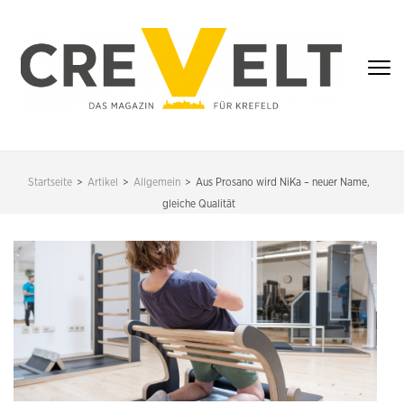
Zum
Inhalt
springen
(Enter
drücken)
CREVELT – DAS
MAGAZIN FÜR
Startseite
>
Artikel
>
Allgemein
>
Aus Prosano wird NiKa – neuer Name,
KREFELD
gleiche Qualität