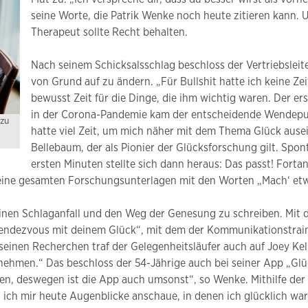
seine Worte, die Patrik Wenke noch heute zitieren kann. 
Therapeut sollte Recht behalten.
Nach seinem Schicksalsschlag beschloss der Vertriebsleite
von Grund auf zu ändern. „Für Bullshit hatte ich keine Ze
bewusst Zeit für die Dinge, die ihm wichtig waren. Der er
in der Corona-Pandemie kam der entscheidende Wendepunk
zu
hatte viel Zeit, um mich näher mit dem Thema Glück ause
Bellebaum, der als Pionier der Glücksforschung gilt. Spon
ersten Minuten stellte sich dann heraus: Das passt! Fortan
ine gesamten Forschungsunterlagen mit den Worten „Mach‘ etwas
nen Schlaganfall und den Weg der Genesung zu schreiben. Mit dem
„Rendezvous mit deinem Glück“, mit dem der Kommunikationstra
 seinen Recherchen traf der Gelegenheitsläufer auch auf Joey Kell
 nehmen.“ Das beschloss der 54-Jährige auch bei seiner App „G
sten, deswegen ist die App auch umsonst“, so Wenke. Mithilfe d
ich mir heute Augenblicke anschaue, in denen ich glücklich war,