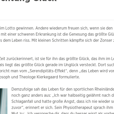
 im Lotto gewinnen. Andere wiederum freuen sich, wenn sie de
it einer schweren Erkrankung ist die Genesung das größte Glü
us dem Leben riss. Mit kleinen Schritten kämpfte sich der Zonser 
it zurückerinnert, ist sie für ihn das größte Glück, das ihm im 
als liegt das größte Glück gerade im Unglück versteckt. Dort su
pricht man vom „Serendipitäts-Effekt“, denn „das Leben wird vo
losoph und Theologe Kierkegaard formulierte.
Demzufolge sah das Leben für den sportlichen Rheinländ
noch ganz anders aus: „Ich war halbseitig gelähmt nach 
Schlaganfall und hatte große Angst, dass ich nie wieder 
zuvor“, erinnert er sich. Sein Physiotherapeut sprach ih
Mut zu: „Ich verspreche dir, dass du besser wirst als vorh