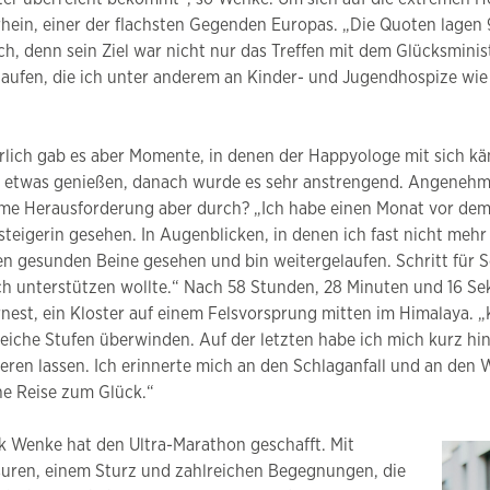
ein, einer der flachsten Gegenden Europas. „Die Quoten lagen 
h, denn sein Ziel war nicht nur das Treffen mit dem Glücksmini
ufen, die ich unter anderem an Kinder- und Jugendhospize wie
rlich gab es aber Momente, in denen der Happyologe mit sich kä
 etwas genießen, danach wurde es sehr anstrengend. Angenehm w
me Herausforderung aber durch? „Ich habe einen Monat vor dem 
steigerin gesehen. In Augenblicken, in denen ich fast nicht meh
en gesunden Beine gesehen und bin weitergelaufen. Schritt für S
ich unterstützen wollte.“ Nach 58 Stunden, 28 Minuten und 16 Sek
rnest, ein Kloster auf einem Felsvorsprung mitten im Himalaya. 
reiche Stufen überwinden. Auf der letzten habe ich mich kurz h
ieren lassen. Ich erinnerte mich an den Schlaganfall und an den
ne Reise zum Glück.“
ik Wenke hat den Ultra-Marathon geschafft. Mit
suren, einem Sturz und zahlreichen Begegnungen, die