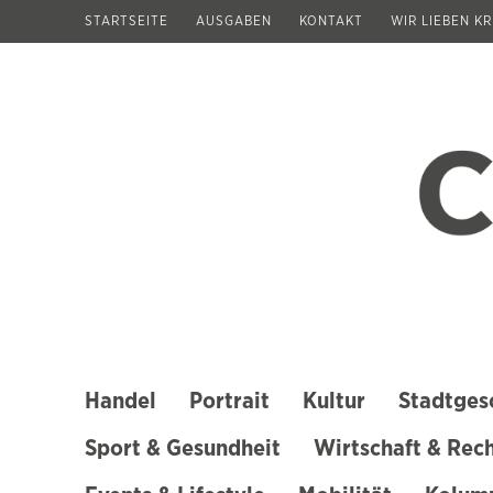
Zum
STARTSEITE
AUSGABEN
KONTAKT
WIR LIEBEN K
Inhalt
springen
(Enter
drücken)
Handel
Portrait
Kultur
Stadtges
Sport & Gesundheit
Wirtschaft & Rec