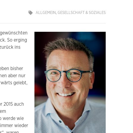
ALLGEMEIN
,
GESELLSCHAFT & SOZIALES
n gewünschten
ck. So erging
zurück ins
Leben bisher
chen aber nur
rwärts gelebt,
er 2015 auch
dem
so werde wie
m immer wieder
er“, waren