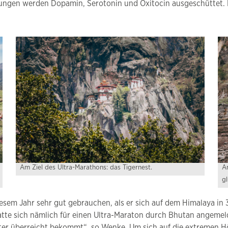
erungen werden Dopamin, Serotonin und Oxitocin ausgeschüttet.
Am Ziel des Ultra-Marathons: das Tigernest.
Am
gl
sem Jahr sehr gut gebrauchen, als er sich auf dem Himalaya in
atte sich nämlich für einen Ultra-Maraton durch Bhutan angemel
r überreicht bekommt“, so Wenke. Um sich auf die extremen Höh