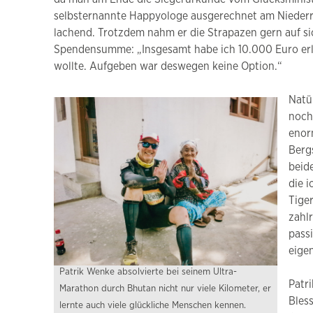
selbsternannte Happyologe ausgerechnet am Niederrh
lachend. Trotzdem nahm er die Strapazen gern auf sic
Spendensumme: „Insgesamt habe ich 10.000 Euro erla
wollte. Aufgeben war deswegen keine Option.“
Natü
noch
enor
Berg
beid
die 
Tige
zahl
pass
eige
Patrik Wenke absolvierte bei seinem Ultra-
Patr
Marathon durch Bhutan nicht nur viele Kilometer, er
Bles
lernte auch viele glückliche Menschen kennen.