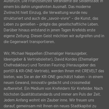
Aufbruch. Die Franzosenzeit veränderte die Seidenstadt in
einem bis dahin ungeahnten Ausmaß. Das moderne
Zivilrecht hielt Einzug, die Verwaltung wurde neu
strukturiert und auch die „savoir-vivre“ – die Kunst, das
Leben zu genießen – prägte das gesellschaftliche Leben.
Darüber hinaus entstand in jenen Tagen Krefelds erste
eigene Zeitung. Diesen Geist möchten wir aufgreifen und in
die Gegenwart transportieren.
Wir, Michael Neppeßen (Ehemaliger Herausgeber,
Ideengeber & Vertriebsleiter), David Kordes (Ehemaliger
Chefredakteur) und Torsten Feuring (Herausgeber des
port01 & KR-ONE-Vertrieb), werden Ihnen mit CREVELT das
bieten, was Sie an der KR-ONE geschätzt haben – in einem
neuen Gewand, innovativ gedacht und crossmedial
aufbereitet. Ein Medium von Krefeldern für Krefelder. Nach
höchsten Qualitätsstandards und immer am Puls der Zeit.
Jedem Anfang wohnt ein Zauber inne. Wir freuen uns
darauf, gemeinsam mit Ihnen ein neues Stadtkapitel zu