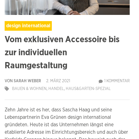
design international
Vom exklusiven Accessoire bis
zur individuellen
Raumgestaltung
ZU
VON
SARAH WEBER
2. MÄRZ 2021
1 KOMMENTAR
VOM
BAUEN & WOHNEN
,
HANDEL
,
HAUS&GARTEN-SPEZIAL
EXKL
ACCE
Zehn Jahre ist es her, dass Sascha Haag und seine
BIS
Lebenspartnerin Eva Grünen design international
ZUR
gründeten. Heute ist das Unternehmen längst eine
INDI
etablierte Adresse im Einrichtungsbereich und auch über
RAU