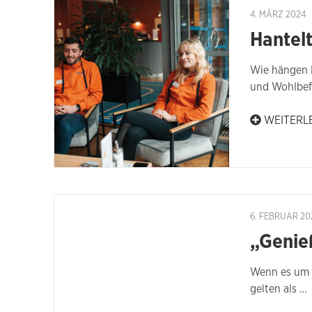
4. MÄRZ 2024
Hantel
Wie hängen 
und Wohlbef
WEITERL
6. FEBRUAR 20
„Genie
Wenn es um p
gelten als …