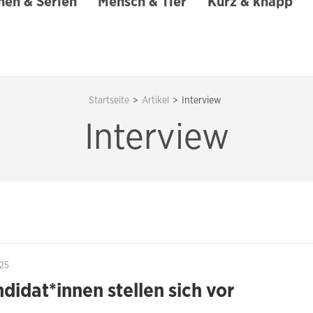
en & Serien
Mensch & Tier
Kurz & knapp
Startseite
>
Artikel
>
Interview
Interview
25
didat*innen stellen sich vor