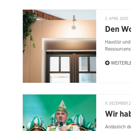
2. APRIL 2025
Den Wo
Haustür und 
Ressourcens
WEITERL
11. DEZEMBER 
Wir ha
Anlässlich d