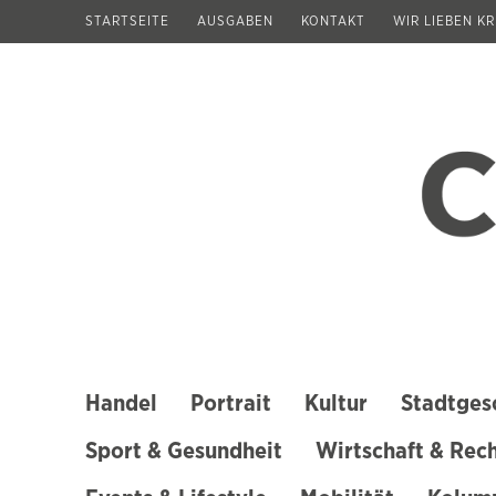
Zum
STARTSEITE
AUSGABEN
KONTAKT
WIR LIEBEN K
Inhalt
springen
(Enter
drücken)
Handel
Portrait
Kultur
Stadtges
Sport & Gesundheit
Wirtschaft & Rec