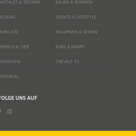
DIGITALES & TECHNIK
BAUEN & WOHNEN
BILDUNG
EVENTS & LIFESTYLE
MOBILITÄT
KOLUMNEN & SERIEN
MENSCH & TIER
KURZ & KNAPP
INTERVIEW
CREVELT TV
EDITORIAL
FOLGE UNS AUF