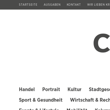
Zum
STARTSEITE
AUSGABEN
KONTAKT
WIR LIEBEN K
Inhalt
springen
(Enter
drücken)
Handel
Portrait
Kultur
Stadtges
Sport & Gesundheit
Wirtschaft & Rec