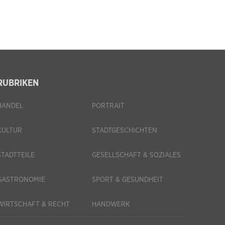
RUBRIKEN
HANDEL
PORTRAIT
KULTUR
STADTGESCHICHTEN
STADTTEILE
GESELLSCHAFT & SOZIALES
GASTRONOMIE
SPORT & GESUNDHEIT
WIRTSCHAFT & RECHT
HANDWERK