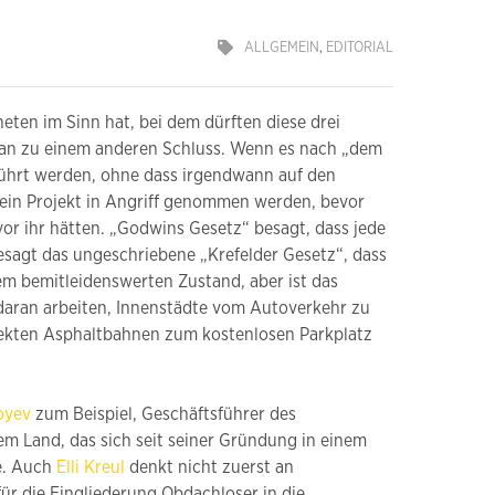
ALLGEMEIN
,
EDITORIAL
eten im Sinn hat, bei dem dürften diese drei
man zu einem anderen Schluss. Wenn es nach „dem
eführt werden, ohne dass irgendwann auf den
kein Projekt in Angriff genommen werden, bevor
 vor ihr hätten. „Godwins Gesetz“ besagt, dass jede
esagt das ungeschriebene „Krefelder Gesetz“, dass
em bemitleidenswerten Zustand, aber ist das
 daran arbeiten, Innenstädte vom Autoverkehr zu
rfekten Asphaltbahnen zum kostenlosen Parkplatz
oyev
zum Beispiel, Geschäftsführer des
inem Land, das sich seit seiner Gründung in einem
te. Auch
Elli Kreul
denkt nicht zuerst an
ür die Eingliederung Obdachloser in die