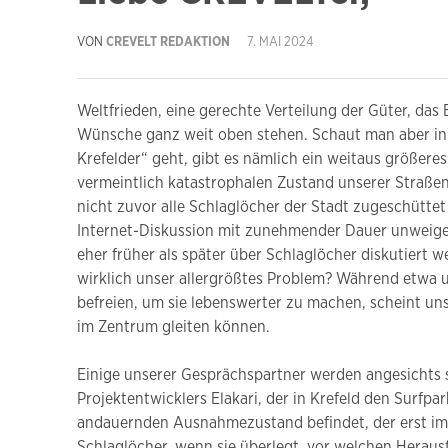
VON
CREVELT REDAKTION
7. MAI 2024
Weltfrieden, eine gerechte Verteilung der Güter, das
Wünsche ganz weit oben stehen. Schaut man aber in
Krefelder“ geht, gibt es nämlich ein weitaus größer
vermeintlich katastrophalen Zustand unserer Straßen
nicht zuvor alle Schlaglöcher der Stadt zugeschüttet 
Internet-Diskussion mit zunehmender Dauer unweigerl
eher früher als später über Schlaglöcher diskutiert 
wirklich unser allergrößtes Problem? Während etwa u
befreien, um sie lebenswerter zu machen, scheint u
im Zentrum gleiten können.
Einige unserer Gesprächspartner werden angesichts 
Projektentwicklers Elakari, der in Krefeld den Surfpar
andauernden Ausnahmezustand befindet, der erst im O
Schlaglöcher, wenn sie überlegt, vor welchen Herausf