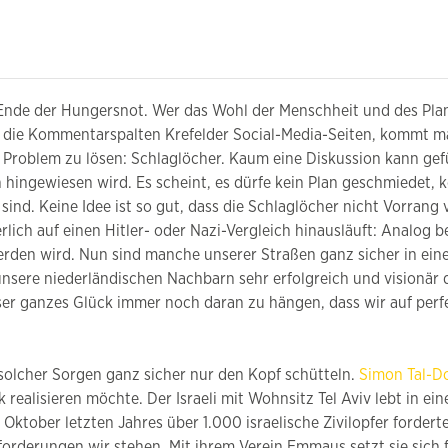
 Ende der Hungersnot. Wer das Wohl der Menschheit und des Plan
 die Kommentarspalten Krefelder Social-Media-Seiten, kommt 
es Problem zu lösen: Schlaglöcher. Kaum eine Diskussion kann g
 hingewiesen wird. Es scheint, es dürfe kein Plan geschmiedet, 
sind. Keine Idee ist so gut, dass die Schlaglöcher nicht Vorrang
ich auf einen Hitler- oder Nazi-Vergleich hinausläuft: Analog b
werden wird. Nun sind manche unserer Straßen ganz sicher in ein
nsere niederländischen Nachbarn sehr erfolgreich und visionär
nser ganzes Glück immer noch daran zu hängen, dass wir auf pe
solcher Sorgen ganz sicher nur den Kopf schütteln.
Simon Tal-D
k realisieren möchte. Der Israeli mit Wohnsitz Tel Aviv lebt in e
ktober letzten Jahres über 1.000 israelische Zivilopfer forder
orderungen wir stehen. Mit ihrem Verein Emmaus setzt sie sich f