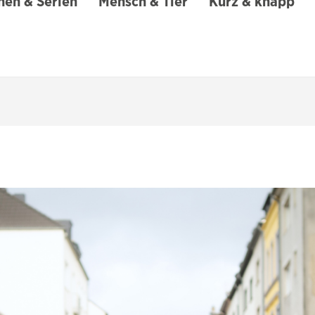
en & Serien
Mensch & Tier
Kurz & knapp