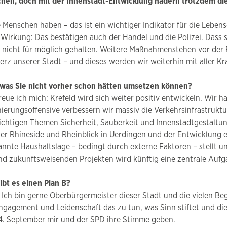
schen, doch mit der Innenstadt-Entwicklung hadern trotzdem di
he Menschen haben – das ist ein wichtiger Indikator für die Leben
h Wirkung: Das bestätigen auch der Handel und die Polizei. Dass
n nicht für möglich gehalten. Weitere Maßnahmenstehen vor der 
Herz unserer Stadt – und dieses werden wir weiterhin mit aller Kra
n, was Sie nicht vorher schon hätten umsetzen können?
ue ich mich: Krefeld wird sich weiter positiv entwickeln. Wir ha
ierungsoffensive verbessern wir massiv die Verkehrsinfrastruktu
ichtigen Themen Sicherheit, Sauberkeit und Innenstadtgestaltun
der Rhineside und Rheinblick in Uerdingen und der Entwicklung
pannte Haushaltslage – bedingt durch externe Faktoren – stellt
d zukunftsweisenden Projekten wird künftig eine zentrale Aufga
ibt es einen Plan B?
. Ich bin gerne Oberbürgermeister dieser Stadt und die vielen 
ngagement und Leidenschaft das zu tun, was Sinn stiftet und di
14. September mir und der SPD ihre Stimme geben.