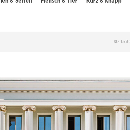
en & Serien
Mensch & Tier
Kurz & knapp
Startseit