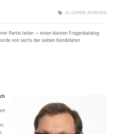
ALLGEMEIN
,
INTERVIEW
rer Partei teilen — einen kleinen Fragenkatalog
wurde von sechs der sieben Kandidaten
och
zum
en,
: