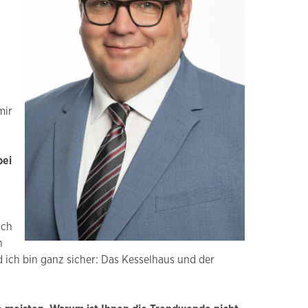
mir
bei
ich
n
d ich bin ganz sicher: Das Kesselhaus und der