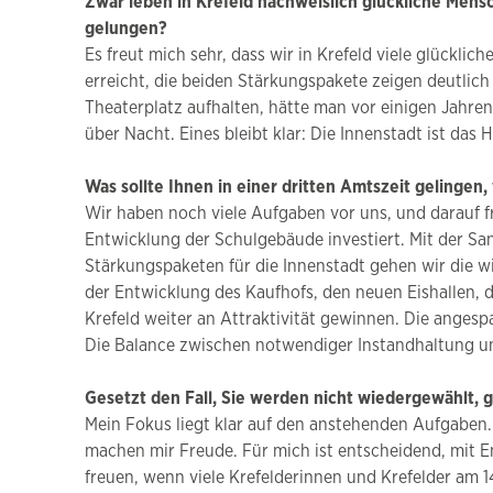
Zwar leben in Krefeld nachweislich glückliche Men
gelungen?
Es freut mich sehr, dass wir in Krefeld viele glücklic
erreicht, die beiden Stärkungspakete zeigen deutlic
Theaterplatz aufhalten, hätte man vor einigen Jahre
über Nacht. Eines bleibt klar: Die Innenstadt ist das 
Was sollte Ihnen in einer dritten Amtszeit gelinge
Wir haben noch viele Aufgaben vor uns, und darauf fre
Entwicklung der Schulgebäude investiert. Mit der San
Stärkungspaketen für die Innenstadt gehen wir die w
der Entwicklung des Kaufhofs, den neuen Eishallen, 
Krefeld weiter an Attraktivität gewinnen. Die anges
Die Balance zwischen notwendiger Instandhaltung un
Gesetzt den Fall, Sie werden nicht wiedergewählt, g
Mein Fokus liegt klar auf den anstehenden Aufgaben
machen mir Freude. Für mich ist entscheidend, mit E
freuen, wenn viele Krefelderinnen und Krefelder am 