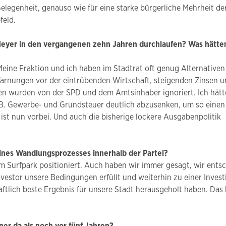
elegenheit, genauso wie für eine starke bürgerliche Mehrheit de
feld.
Meyer in den vergangenen zehn Jahren durchlaufen? Was hätte
Meine Fraktion und ich haben im Stadtrat oft genug Alternativen
arnungen vor der eintrübenden Wirtschaft, steigenden Zinsen 
llen wurden von der SPD und dem Amtsinhaber ignoriert. Ich hätt
. B. Gewerbe- und Grundsteuer deutlich abzusenken, um so einen
st nun vorbei. Und auch die bisherige lockere Ausgabenpolitik
ines Wandlungsprozesses innerhalb der Partei?
um Surfpark positioniert. Auch haben wir immer gesagt, wir ents
vestor unsere Bedingungen erfüllt und weiterhin zu einer Investi
haftlich beste Ergebnis für unsere Stadt herausgeholt haben. Das