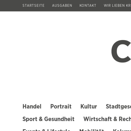
Zum
STARTSEITE
AUSGABEN
KONTAKT
WIR LIEBEN K
Inhalt
springen
(Enter
drücken)
Handel
Portrait
Kultur
Stadtges
Sport & Gesundheit
Wirtschaft & Rec