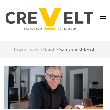
Zum
Inhalt
springen
(Enter
drücken)
CREVELT – DAS
MAGAZIN FÜR
Startseite
>
Artikel
>
Allgemein
>
Was ist die Immobilie wert?
KREFELD