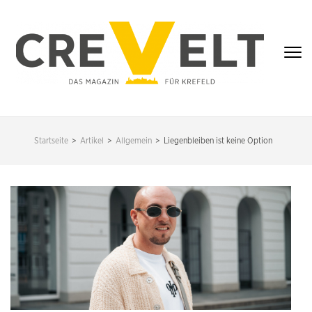
Zum
Inhalt
springen
(Enter
drücken)
CREVELT – DAS
MAGAZIN FÜR
Startseite
>
Artikel
>
Allgemein
>
Liegenbleiben ist keine Option
KREFELD