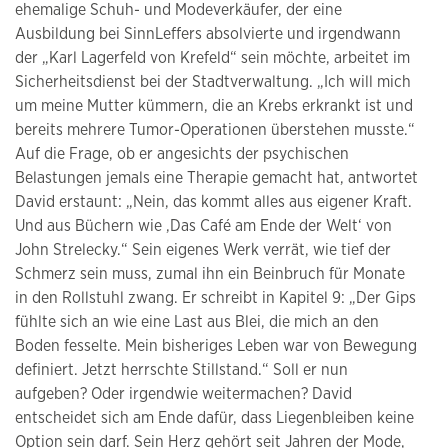
ehemalige Schuh- und Modeverkäufer, der eine
Ausbildung bei SinnLeffers absolvierte und irgendwann
der „Karl Lagerfeld von Krefeld“ sein möchte, arbeitet im
Sicherheitsdienst bei der Stadtverwaltung. „Ich will mich
um meine Mutter kümmern, die an Krebs erkrankt ist und
bereits mehrere Tumor-Operationen überstehen musste.“
Auf die Frage, ob er angesichts der psychischen
Belastungen jemals eine Therapie gemacht hat, antwortet
David erstaunt: „Nein, das kommt alles aus eigener Kraft.
Und aus Büchern wie ‚Das Café am Ende der Welt‘ von
John Strelecky.“ Sein eigenes Werk verrät, wie tief der
Schmerz sein muss, zumal ihn ein Beinbruch für Monate
in den Rollstuhl zwang. Er schreibt in Kapitel 9: „Der Gips
fühlte sich an wie eine Last aus Blei, die mich an den
Boden fesselte. Mein bisheriges Leben war von Bewegung
definiert. Jetzt herrschte Stillstand.“ Soll er nun
aufgeben? Oder irgendwie weitermachen? David
entscheidet sich am Ende dafür, dass Liegenbleiben keine
Option sein darf. Sein Herz gehört seit Jahren der Mode,