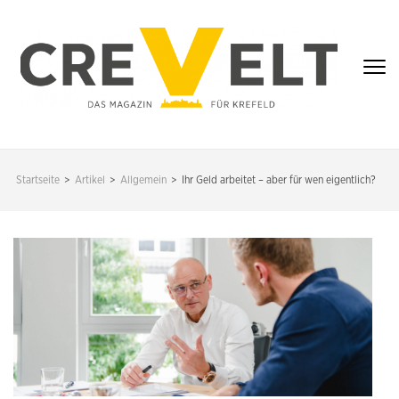
Zum
Inhalt
springen
(Enter
drücken)
CREVELT – DAS
MAGAZIN FÜR
Startseite
>
Artikel
>
Allgemein
>
Ihr Geld arbeitet – aber für wen eigentlich?
KREFELD