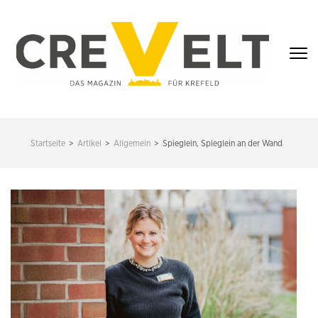
Zum
Inhalt
springen
(Enter
drücken)
CREVELT – DAS
MAGAZIN FÜR
Startseite
>
Artikel
>
Allgemein
>
Spieglein, Spieglein an der Wand
KREFELD