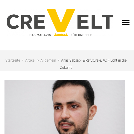
Zum
Inhalt
springen
(Enter
drücken)
CREVELT – DAS
MAGAZIN FÜR
Startseite
>
Artikel
>
Allgemein
>
Anas Sabsabi & Refuture e. V.: Flucht in die
KREFELD
Zukunft