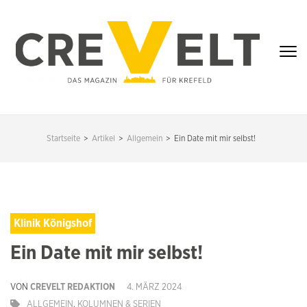
Zum
Inhalt
springen
(Enter
drücken)
CREVELT – DAS
MAGAZIN FÜR
Startseite
>
Artikel
>
Allgemein
>
Ein Date mit mir selbst!
KREFELD
Klinik Königshof
Ein Date mit mir selbst!
VON
CREVELT REDAKTION
4. MÄRZ 2024
ALLGEMEIN
,
KOLUMNEN & SERIEN