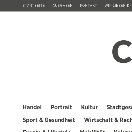
Zum
STARTSEITE
AUSGABEN
KONTAKT
WIR LIEBEN K
Inhalt
springen
(Enter
drücken)
Handel
Portrait
Kultur
Stadtges
Sport & Gesundheit
Wirtschaft & Rec