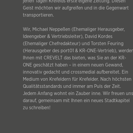
jenen Tagen Krefelds erste eigene Zeitung. Diesen
Geist möchten wir aufgreifen und in die Gegenwart
transportieren.
Wir, Michael Neppeßen (Ehemaliger Herausgeber,
Ideengeber & Vertriebsleiter), David Kordes
(Ehemaliger Chefredakteur) und Torsten Feuring
(Herausgeber des port01 & KR-ONE-Vertrieb), werde
Ihnen mit CREVELT das bieten, was Sie an der KR-
ONE geschätzt haben – in einem neuen Gewand,
innovativ gedacht und crossmedial aufbereitet. Ein
Medium von Krefeldern für Krefelder. Nach höchsten
Qualitätsstandards und immer am Puls der Zeit.
Jedem Anfang wohnt ein Zauber inne. Wir freuen un
darauf, gemeinsam mit Ihnen ein neues Stadtkapitel
zu schreiben!