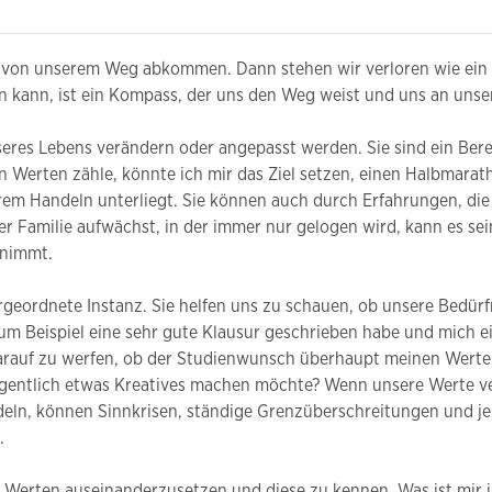
ir von unserem Weg abkommen. Dann stehen wir verloren wie ein
n kann, ist ein Kompass, der uns den Weg weist und uns an unse
seres Lebens verändern oder angepasst werden. Sie sind ein Bere
n Werten zähle, könnte ich mir das Ziel setzen, einen Halbmarat
rem Handeln unterliegt. Sie können auch durch Erfahrungen, die 
 Familie aufwächst, in der immer nur gelogen wird, kann es sein,
nnimmt.
ordnete Instanz. Sie helfen uns zu schauen, ob unsere Bedürfni
zum Beispiel eine sehr gute Klausur geschrieben habe und mich ei
darauf zu werfen, ob der Studienwunsch überhaupt meinen Werten 
eigentlich etwas Kreatives machen möchte? Wenn unsere Werte ve
eln, können Sinnkrisen, ständige Grenzüberschreitungen und je
.
en Werten auseinanderzusetzen und diese zu kennen. Was ist mir