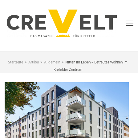
Zum
Inhalt
springen
(Enter
drücken)
CREVELT – DAS
MAGAZIN FÜR
Startseite
>
Artikel
>
Allgemein
>
Mitten im Leben – Betreutes Wohnen im
KREFELD
Krefelder Zentrum