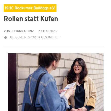
ISHC Bockumer Bulldogs e.V.
Rollen statt Kufen
VON
JOHANNA HINZ
29. MAI 2026
ALLGEMEIN
,
SPORT & GESUNDHEIT