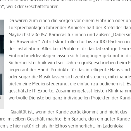
“, weiß der Geschäftsführer.
Da wären zum einen die Sorgen vor einem Einbruch oder un
Türsprechanlagen führender Anbieter hält der Krefelder dah
Maybachstraße 157. Kameras für innen und außen: „Dabei si
der Anwender.“ Zutrittskontrollen für bis zu 100 Parteien i
der Installation. Alles kein Problem für das tatkräftige Tea
Einbruchmeldeanlagen lassen sich Langfinger gekonnt in die
Sicherheitstechnik wird seit Jahren großgeschrieben beim
liegen auf der Hand. Produkte für das intelligente Haus sin
oder sogar die Musik lassen sich zentral steuern, miteinand
bieten eine Mediensteuerung, die einfach zu bedienen ist. Es
geschätzte IT-Experte. Zusammengefasst leisten Klinkhamme
g
wertvolle Dienste bei ganz individuellen Projekten der Kund
„Qualität ist, wenn der Kunde zurückkommt und nicht das
Lehre im selben Geschäft machte. Ein Spruch, den ein guter Kunde
sie hier natürlich als ihr Ethos verinnerlicht. Im Ladenlokal