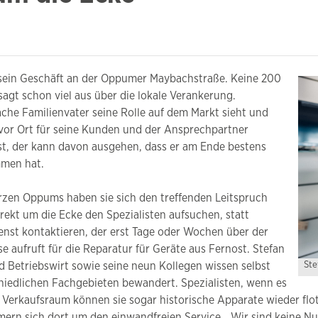
n sein Geschäft an der Oppumer Maybachstraße. Keine 200
sagt schon viel aus über die lokale Verankerung.
ache Familienvater seine Rolle auf dem Markt sieht und
 vor Ort für seine Kunden und der Ansprechpartner
st, der kann davon ausgehen, dass er am Ende bestens
mmen hat.
rzen Oppums haben sie sich den treffenden Leitspruch
irekt um die Ecke den Spezialisten aufsuchen, statt
enst kontaktieren, der erst Tage oder Wochen über der
e aufruft für die Reparatur für Geräte aus Fernost. Stefan
Ste
d Betriebswirt sowie seine neun Kollegen wissen selbst
chiedlichen Fachgebieten bewandert. Spezialisten, wenn es
m Verkaufsraum können sie sogar historische Apparate wieder flo
mern sich dort um den einwandfreien Service. „Wir sind keine N