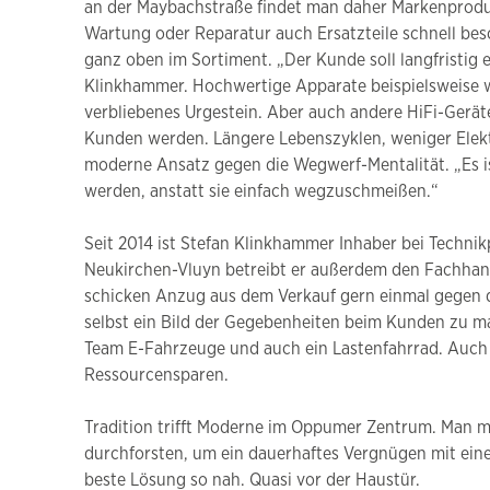
an der Maybachstraße findet man daher Markenprodukt
Wartung oder Reparatur auch Ersatzteile schnell be
ganz oben im Sortiment. „Der Kunde soll langfristig
Klinkhammer. Hochwertige Apparate beispielsweise w
verbliebenes Urgestein. Aber auch andere HiFi-Gerät
Kunden werden. Längere Lebenszyklen, weniger Elektr
moderne Ansatz gegen die Wegwerf-Mentalität. „Es is
werden, anstatt sie einfach wegzuschmeißen.“
Seit 2014 ist Stefan Klinkhammer Inhaber bei Technik
Neukirchen-Vluyn betreibt er außerdem den Fachhan
schicken Anzug aus dem Verkauf gern einmal gegen d
selbst ein Bild der Gegebenheiten beim Kunden zu m
Team E-Fahrzeuge und auch ein Lastenfahrrad. Auch 
Ressourcensparen.
Tradition trifft Moderne im Oppumer Zentrum. Man mus
durchforsten, um ein dauerhaftes Vergnügen mit eine
beste Lösung so nah. Quasi vor der Haustür.