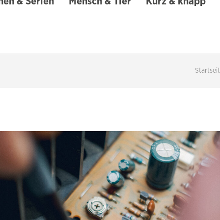
en & Serien
Mensch & Tier
Kurz & knapp
Startsei