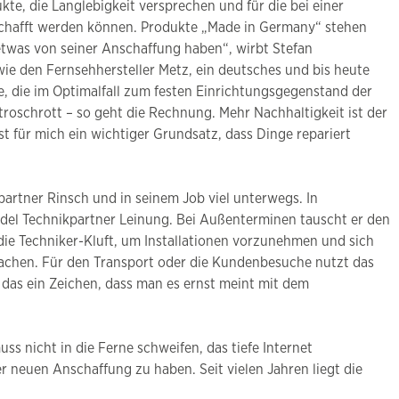
e, die Langlebigkeit versprechen und für die bei einer
schafft werden können. Produkte „Made in Germany“ stehen
 etwas von seiner Anschaffung haben“, wirbt Stefan
ie den Fernsehhersteller Metz, ein deutsches und bis heute
e, die im Optimalfall zum festen Einrichtungsgegenstand der
oschrott – so geht die Rechnung. Mehr Nachhaltigkeit ist der
t für mich ein wichtiger Grundsatz, dass Dinge repariert
partner Rinsch und in seinem Job viel unterwegs. In
del Technikpartner Leinung. Bei Außenterminen tauscht er den
ie Techniker-Kluft, um Installationen vorzunehmen und sich
achen. Für den Transport oder die Kundenbesuche nutzt das
das ein Zeichen, dass man es ernst meint mit dem
s nicht in die Ferne schweifen, das tiefe Internet
r neuen Anschaffung zu haben. Seit vielen Jahren liegt die