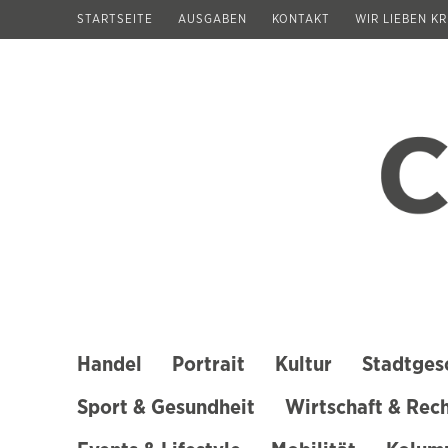
Zum
STARTSEITE
AUSGABEN
KONTAKT
WIR LIEBEN K
Inhalt
springen
(Enter
drücken)
Handel
Portrait
Kultur
Stadtges
Sport & Gesundheit
Wirtschaft & Rec