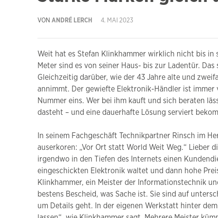
VON
ANDRÉ LERCH
4. MAI 2023
Weit hat es Stefan Klinkhammer wirklich nicht bis i
Meter sind es von seiner Haus- bis zur Ladentür. Das 
Gleichzeitig darüber, wie der 43 Jahre alte und zweif
annimmt. Der gewiefte Elektronik-Händler ist immer
Nummer eins. Wer bei ihm kauft und sich beraten läs
dasteht – und eine dauerhafte Lösung serviert beko
In seinem Fachgeschäft Technikpartner Rinsch im He
auserkoren: „Vor Ort statt World Weit Weg.“ Lieber d
irgendwo in den Tiefen des Internets einen Kundendi
eingeschickten Elektronik waltet und dann hohe Preis
Klinkhammer, ein Meister der Informationstechnik un
bestens Bescheid, was Sache ist. Sie sind auf unters
um Details geht. In der eigenen Werkstatt hinter de
lassen“, wie Klinkhammer sagt. Mehrere Meister küm