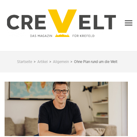
Zum
Inhalt
springen
(Enter
drücken)
CREVELT – DAS
MAGAZIN FÜR
Startseite
>
Artikel
>
Allgemein
>
Ohne Plan rund um die Welt
KREFELD