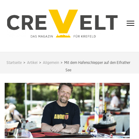
Zum
Inhalt
springen
(Enter
drücken)
CREVELT – DAS
MAGAZIN FÜR
Startseite
>
Artikel
>
Allgemein
>
Mit dem Hafenschlepper auf den Elfrather
KREFELD
See