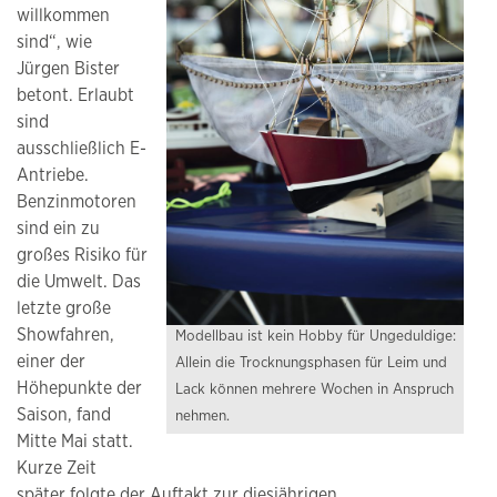
willkommen
sind“, wie
Jürgen Bister
betont. Erlaubt
sind
ausschließlich E-
Antriebe.
Benzinmotoren
sind ein zu
großes Risiko für
die Umwelt. Das
letzte große
Showfahren,
Modellbau ist kein Hobby für Ungeduldige:
einer der
Allein die Trocknungsphasen für Leim und
Höhepunkte der
Lack können mehrere Wochen in Anspruch
Saison, fand
nehmen.
Mitte Mai statt.
Kurze Zeit
später folgte der Auftakt zur diesjährigen