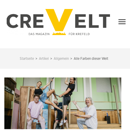
Zum
Inhalt
springen
(Enter
drücken)
CREVELT – DAS
MAGAZIN FÜR
Startseite
>
Artikel
>
Allgemein
>
Alle Farben dieser Welt
KREFELD