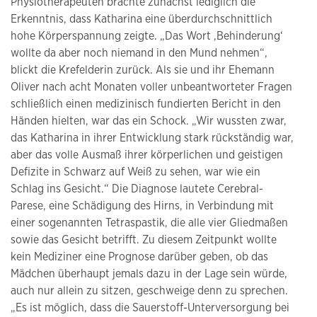
Physiotherapeuten brachte zunächst lediglich die
Erkenntnis, dass Katharina eine überdurchschnittlich
hohe Körperspannung zeigte. „Das Wort ,Behinderung‘
wollte da aber noch niemand in den Mund nehmen“,
blickt die Krefelderin zurück. Als sie und ihr Ehemann
Oliver nach acht Monaten voller unbeantworteter Fragen
schließlich einen medizinisch fundierten Bericht in den
Händen hielten, war das ein Schock. „Wir wussten zwar,
das Katharina in ihrer Entwicklung stark rückständig war,
aber das volle Ausmaß ihrer körperlichen und geistigen
Defizite in Schwarz auf Weiß zu sehen, war wie ein
Schlag ins Gesicht.“ Die Diagnose lautete Cerebral-
Parese, eine Schädigung des Hirns, in Verbindung mit
einer sogenannten Tetraspastik, die alle vier Gliedmaßen
sowie das Gesicht betrifft. Zu diesem Zeitpunkt wollte
kein Mediziner eine Prognose darüber geben, ob das
Mädchen überhaupt jemals dazu in der Lage sein würde,
auch nur allein zu sitzen, geschweige denn zu sprechen.
„Es ist möglich, dass die Sauerstoff-Unterversorgung bei