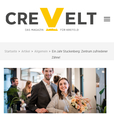
Zum
Inhalt
springen
(Enter
drücken)
CREVELT – DAS
MAGAZIN FÜR
Startseite
>
Artikel
>
Allgemein
>
Ein Jahr Stuckenberg: Zentrum zufriedener
KREFELD
Zähne!