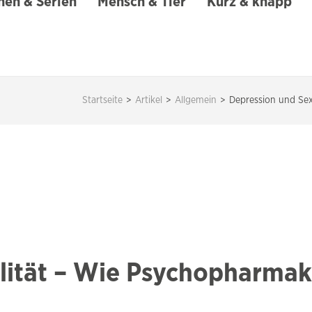
en & Serien
Mensch & Tier
Kurz & knapp
Startseite
>
Artikel
>
Allgemein
>
Depression und Sex
lität – Wie Psychopharmak