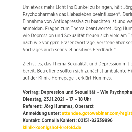
Um etwas mehr Licht ins Dunkel zu bringen, hält Jö
Psychopharmaka das Liebesleben beeinflussen“. Darin
Einnahme von Antidepressiva zu beachten ist und was
anmelden. Fragen zum Thema beantwortet Jörg Humme
wie Depression und Sexualität freuen sich viele am T
nach wie vor gern Präsenzvorträge, verstehe aber seh
Vortrages auch sehr viel positives Feedback.“
Ziel ist es, das Thema Sexualität und Depression mit
bereit. Betroffene sollten sich zunächst ambulante Hi
auf der Klinik-Homepage“, erklärt Hummes.
Vortrag: Depression und Sexualität – Wie Psychoph
Dienstag, 23.11.2021 – 17 – 18 Uhr
Referent: Jörg Hummes, Oberarzt
Anmeldung unter:
attendee.gotowebinar.com/regi
Kontakt: Cornelia Kahlert: 02151-82339996
klinik-koenigshof-krefeld.de