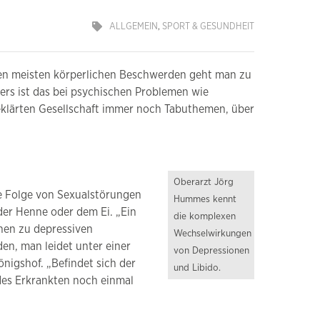
ALLGEMEIN
,
SPORT & GESUNDHEIT
 den meisten körperlichen Beschwerden geht man zu
ers ist das bei psychischen Problemen wie
geklärten Gesellschaft immer noch Tabuthemen, über
Oberarzt Jörg
ne Folge von Sexualstörungen
Hummes kennt
der Henne oder dem Ei. „Ein
die komplexen
nen zu depressiven
Wechselwirkungen
en, man leidet unter einer
von Depressionen
önigshof. „Befindet sich der
und Libido.
des Erkrankten noch einmal