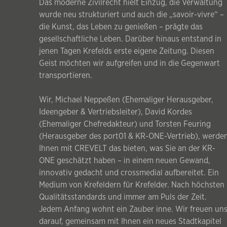
Das moderne Zivilrecht hielt Einzug, die Verwaltung
wurde neu strukturiert und auch die „savoir-vivre“ –
die Kunst, das Leben zu genießen – prägte das
gesellschaftliche Leben. Darüber hinaus entstand in
jenen Tagen Krefelds erste eigene Zeitung. Diesen
Geist möchten wir aufgreifen und in die Gegenwart
transportieren.
Wir, Michael Neppeßen (Ehemaliger Herausgeber,
Ideengeber & Vertriebsleiter), David Kordes
(Ehemaliger Chefredakteur) und Torsten Feuring
(Herausgeber des port01 & KR-ONE-Vertrieb), werde
Ihnen mit CREVELT das bieten, was Sie an der KR-
ONE geschätzt haben – in einem neuen Gewand,
innovativ gedacht und crossmedial aufbereitet. Ein
Medium von Krefeldern für Krefelder. Nach höchsten
Qualitätsstandards und immer am Puls der Zeit.
Jedem Anfang wohnt ein Zauber inne. Wir freuen un
darauf, gemeinsam mit Ihnen ein neues Stadtkapitel