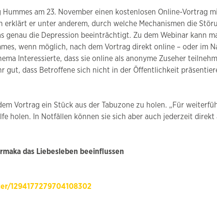
rg Hummes am 23. November einen kostenlosen Online-Vortrag mit
 erklärt er unter anderem, durch welche Mechanismen die Störun
 genau die Depression beeinträchtigt. Zu dem Webinar kann man 
s, wenn möglich, nach dem Vortrag direkt online – oder im N
hema Interessierte, dass sie online als anonyme Zuseher teilneh
r gut, dass Betroffene sich nicht in der Öffentlichkeit präsent
 dem Vortrag ein Stück aus der Tabuzone zu holen. „Für weiterfüh
lfe holen. In Notfällen können sie sich aber auch jederzeit direk
armaka das Liebesleben beeinflussen
ster/1294177279704108302