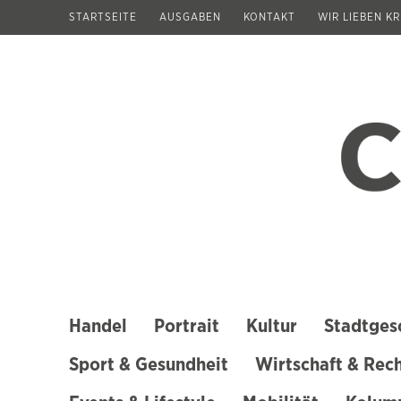
Zum
STARTSEITE
AUSGABEN
KONTAKT
WIR LIEBEN K
Inhalt
springen
(Enter
drücken)
Handel
Portrait
Kultur
Stadtges
Sport & Gesundheit
Wirtschaft & Rec