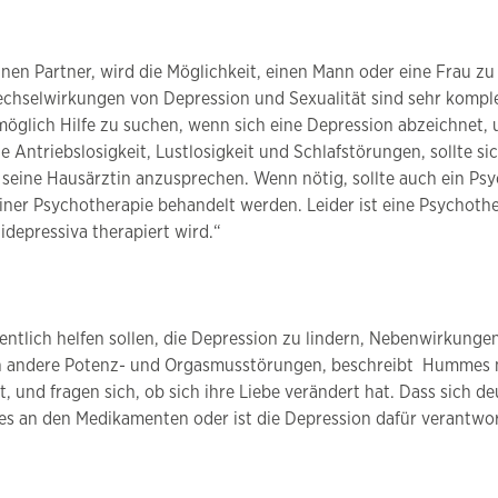
inen Partner, wird die Möglichkeit, einen Mann oder eine Frau zu
chselwirkungen von Depression und Sexualität sind sehr komple
e möglich Hilfe zu suchen, wenn sich eine Depression abzeichnet
ntriebslosigkeit, Lustlosigkeit und Schlafstörungen, sollte sich
r seine Hausärztin anzusprechen. Wenn nötig, sollte auch ein P
iner Psychotherapie behandelt werden. Leider ist eine Psychoth
depressiva therapiert wird.“
tlich helfen sollen, die Depression zu lindern, Nebenwirkungen
en andere Potenz- und Orgasmusstörungen, beschreibt Hummes 
t, und fragen sich, ob sich ihre Liebe verändert hat. Dass sich de
es an den Medikamenten oder ist die Depression dafür verantwor