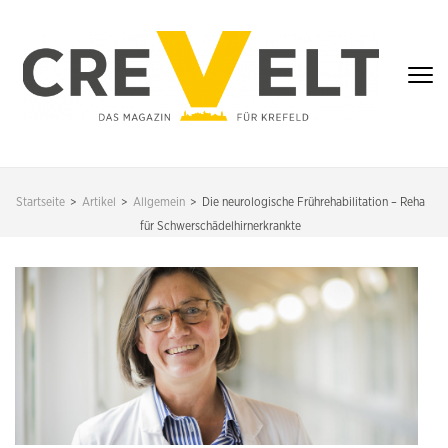
Zum
Inhalt
springen
(Enter
drücken)
CREVELT – DAS
MAGAZIN FÜR
Startseite
>
Artikel
>
Allgemein
>
Die neurologische Frührehabilitation – Reha
KREFELD
für Schwerschädelhirnerkrankte