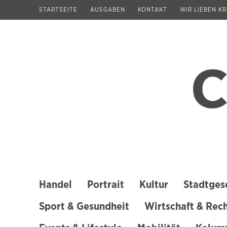
Zum
STARTSEITE
AUSGABEN
KONTAKT
WIR LIEBEN K
Inhalt
springen
(Enter
drücken)
Handel
Portrait
Kultur
Stadtges
Sport & Gesundheit
Wirtschaft & Rec