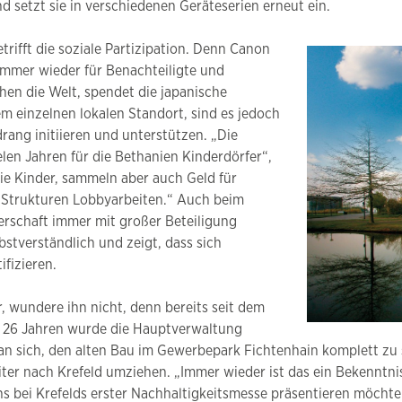
d setzt sie in verschiedenen Geräteserien erneut ein.
rifft die soziale Partizipation. Denn Canon
 immer wieder für Benachteiligte und
en die Welt, spendet die japanische
m einzelnen lokalen Standort, sind es jedoch
rang initiieren und unterstützen. „Die
ielen Jahren für die Bethanien Kinderdörfer“,
die Kinder, sammeln aber auch Geld für
r Strukturen Lobbyarbeiten.“ Auch beim
erschaft immer mit großer Beteiligung
bstverständlich und zeigt, dass sich
fizieren.
, wundere ihn nicht, denn bereits seit dem
or 26 Jahren wurde die Hauptverwaltung
an sich, den alten Bau im Gewerbepark Fichtenhain komplett zu 
iter nach Krefeld umziehen. „Immer wieder ist das ein Bekenntni
ns bei Krefelds erster Nachhaltigkeitsmesse präsentieren möchte