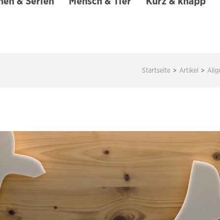
en & Serien
Mensch & Tier
Kurz & knapp
Startseite
>
Artikel
>
All