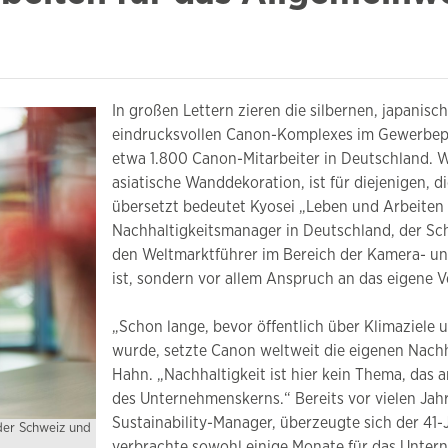
In großen Lettern zieren die silbernen, japanis
eindrucksvollen Canon-Komplexes im Gewerbep
etwa 1.800 Canon-Mitarbeiter in Deutschland. W
asiatische Wanddekoration, ist für diejenigen, di
übersetzt bedeutet Kyosei „Leben und Arbeiten
Nachhaltigkeitsmanager in Deutschland, der Schw
den Weltmarktführer im Bereich der Kamera- un
ist, sondern vor allem Anspruch an das eigene 
„Schon lange, bevor öffentlich über Klimaziele
wurde, setzte Canon weltweit die eigenen Nachhalt
Hahn. „Nachhaltigkeit ist hier kein Thema, das a
des Unternehmenskerns.“ Bereits vor vielen Jah
Sustainability-Manager, überzeugte sich der 41-
der Schweiz und
verbrachte sowohl einige Monate für das Untern