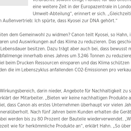
eine weitere Zeit in der Europazentrale in Lond
Umwelt-Abteilung“, erinnert er sich. „Gleichze
 im Außenvertrieb: Ich spürte, dass Kyosei zur DNA gehört.“
iten dem Gemeinwohl zu widmen? Canon teilt Kyosei, so Hahn, 
sparen und Auswirkungen auf das Klima zu reduzieren. Das geschi
e Lebensdauer besitzen. Dazu trägt aber auch bei, dass bewusst 
 Abfallmenge innerhalb eines Jahres um 3.246 Tonnen zu reduzie
piel beim Drucken Ressourcen einsparen und das Klima schützen
rden die im Lebenszyklus anfallenden CO2-Emissionen pro verkau
e Wirkungsbereich, darin nieder, Angebote für Nachhaltigkeit zu
klärt der Mitarbeiter. „Bieten wir keine nachhaltigen Produkte a
el, dass Canon als erstes Unternehmen überhaupt vor vielen Jah
eneralüberholt. Nach fünf Jahren beim Kunden erhalten die Ge
abei werden bis zu 80 Prozent der Bauteile wiederverwendet. „W
ezeit wie für herkömmliche Produkte an“, erklärt Hahn. „So üb