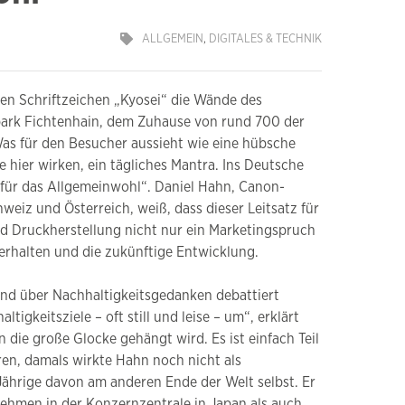
ALLGEMEIN
,
DIGITALES & TECHNIK
chen Schriftzeichen „Kyosei“ die Wände des
ark Fichtenhain, dem Zuhause von rund 700 der
as für den Besucher aussieht wie eine hübsche
e hier wirken, ein tägliches Mantra. Ins Deutsche
 für das Allgemeinwohl“. Daniel Hahn, Canon-
eiz und Österreich, weiß, dass dieser Leitsatz für
d Druckherstellung nicht nur ein Marketingspruch
Verhalten und die zukünftige Entwicklung.
 und über Nachhaltigkeitsgedanken debattiert
igkeitsziele – oft still und leise – um“, erklärt
n die große Glocke gehängt wird. Es ist einfach Teil
ren, damals wirkte Hahn noch nicht als
Jährige davon am anderen Ende der Welt selbst. Er
ehmen in der Konzernzentrale in Japan als auch