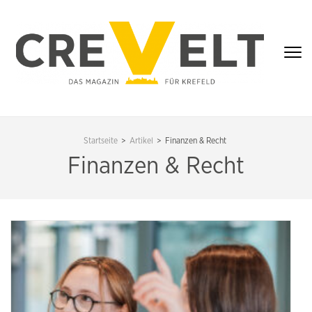
Zum
Inhalt
springen
(Enter
drücken)
CREVELT – DAS
MAGAZIN FÜR
Startseite
>
Artikel
>
Finanzen & Recht
KREFELD
Finanzen & Recht