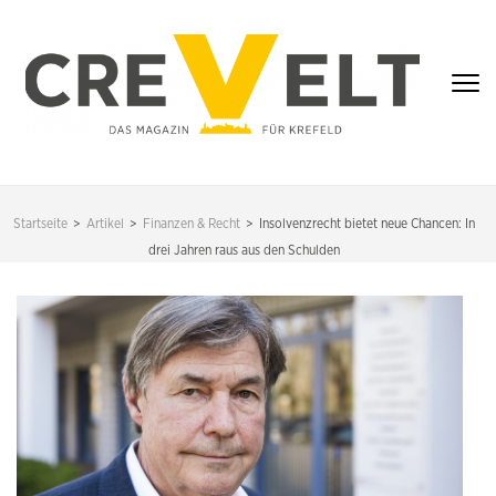
Zum
Inhalt
springen
(Enter
drücken)
CREVELT – DAS
MAGAZIN FÜR
Startseite
>
Artikel
>
Finanzen & Recht
>
Insolvenzrecht bietet neue Chancen: In
KREFELD
drei Jahren raus aus den Schulden