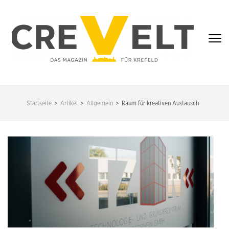
Zum
Inhalt
springen
(Enter
drücken)
CREVELT – DAS
MAGAZIN FÜR
Startseite
>
Artikel
>
Allgemein
>
Raum für kreativen Austausch
KREFELD