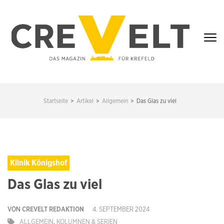
Zum
Inhalt
springen
(Enter
drücken)
CREVELT – DAS
MAGAZIN FÜR
Startseite
>
Artikel
>
Allgemein
>
Das Glas zu viel
KREFELD
Klinik Königshof
Das Glas zu viel
VON
CREVELT REDAKTION
4. SEPTEMBER 2024
ALLGEMEIN
,
KOLUMNEN & SERIEN