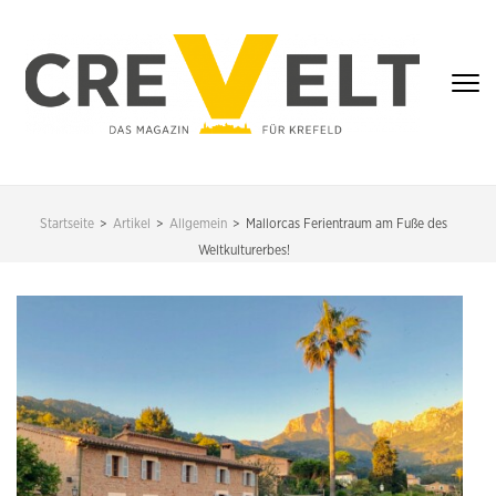
Zum
Inhalt
springen
(Enter
drücken)
CREVELT – DAS
MAGAZIN FÜR
Startseite
>
Artikel
>
Allgemein
>
Mallorcas Ferientraum am Fuße des
KREFELD
Weltkulturerbes!