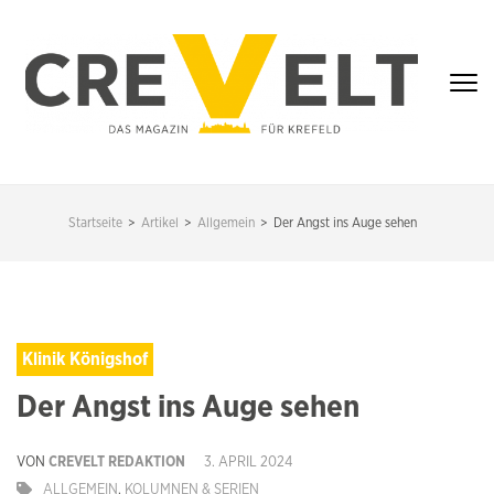
Zum
Inhalt
springen
(Enter
drücken)
CREVELT – DAS
MAGAZIN FÜR
Startseite
>
Artikel
>
Allgemein
>
Der Angst ins Auge sehen
KREFELD
Klinik Königshof
Der Angst ins Auge sehen
VON
CREVELT REDAKTION
3. APRIL 2024
ALLGEMEIN
,
KOLUMNEN & SERIEN