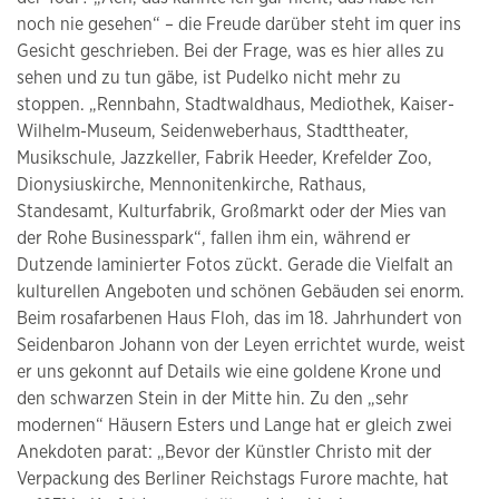
noch nie gesehen“ – die Freude darüber steht im quer ins
Gesicht geschrieben. Bei der Frage, was es hier alles zu
sehen und zu tun gäbe, ist Pudelko nicht mehr zu
stoppen. „Rennbahn, Stadtwaldhaus, Mediothek, Kaiser-
Wilhelm-Museum, Seidenweberhaus, Stadttheater,
Musikschule, Jazzkeller, Fabrik Heeder, Krefelder Zoo,
Dionysiuskirche, Mennonitenkirche, Rathaus,
Standesamt, Kulturfabrik, Großmarkt oder der Mies van
der Rohe Businesspark“, fallen ihm ein, während er
Dutzende laminierter Fotos zückt. Gerade die Vielfalt an
kulturellen Angeboten und schönen Gebäuden sei enorm.
Beim rosafarbenen Haus Floh, das im 18. Jahrhundert von
Seidenbaron Johann von der Leyen errichtet wurde, weist
er uns gekonnt auf Details wie eine goldene Krone und
den schwarzen Stein in der Mitte hin. Zu den „sehr
modernen“ Häusern Esters und Lange hat er gleich zwei
Anekdoten parat: „Bevor der Künstler Christo mit der
Verpackung des Berliner Reichstags Furore machte, hat