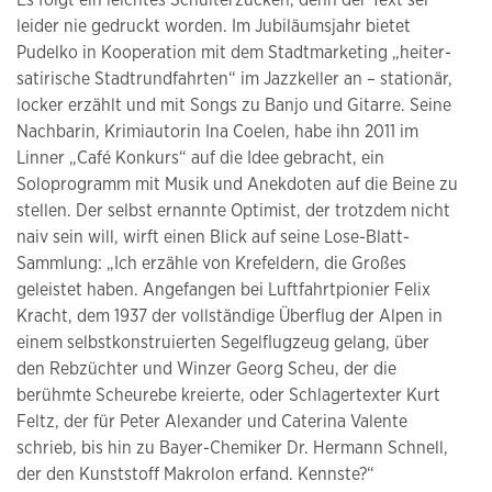
leider nie gedruckt worden. Im Jubiläumsjahr bietet
Pudelko in Kooperation mit dem Stadtmarketing „heiter-
satirische Stadtrundfahrten“ im Jazzkeller an – stationär,
locker erzählt und mit Songs zu Banjo und Gitarre. Seine
Nachbarin, Krimiautorin Ina Coelen, habe ihn 2011 im
Linner „Café Konkurs“ auf die Idee gebracht, ein
Soloprogramm mit Musik und Anekdoten auf die Beine zu
stellen. Der selbst ernannte Optimist, der trotzdem nicht
naiv sein will, wirft einen Blick auf seine Lose-Blatt-
Sammlung: „Ich erzähle von Krefeldern, die Großes
geleistet haben. Angefangen bei Luftfahrtpionier Felix
Kracht, dem 1937 der vollständige Überflug der Alpen in
einem selbstkonstruierten Segelflugzeug gelang, über
den Rebzüchter und Winzer Georg Scheu, der die
berühmte Scheurebe kreierte, oder Schlagertexter Kurt
Feltz, der für Peter Alexander und Caterina Valente
schrieb, bis hin zu Bayer-Chemiker Dr. Hermann Schnell,
der den Kunststoff Makrolon erfand. Kennste?“