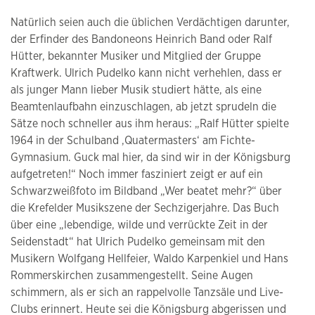
Natürlich seien auch die üblichen Verdächtigen darunter,
der Erfinder des Bandoneons Heinrich Band oder Ralf
Hütter, bekannter Musiker und Mitglied der Gruppe
Kraftwerk. Ulrich Pudelko kann nicht verhehlen, dass er
als junger Mann lieber Musik studiert hätte, als eine
Beamtenlaufbahn einzuschlagen, ab jetzt sprudeln die
Sätze noch schneller aus ihm heraus: „Ralf Hütter spielte
1964 in der Schulband ‚Quatermasters‘ am Fichte-
Gymnasium. Guck mal hier, da sind wir in der Königsburg
aufgetreten!“ Noch immer fasziniert zeigt er auf ein
Schwarzweißfoto im Bildband „Wer beatet mehr?“ über
die Krefelder Musikszene der Sechzigerjahre. Das Buch
über eine „lebendige, wilde und verrückte Zeit in der
Seidenstadt“ hat Ulrich Pudelko gemeinsam mit den
Musikern Wolfgang Hellfeier, Waldo Karpenkiel und Hans
Rommerskirchen zusammengestellt. Seine Augen
schimmern, als er sich an rappelvolle Tanzsäle und Live-
Clubs erinnert. Heute sei die Königsburg abgerissen und