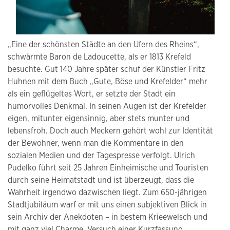
„Eine der schönsten Städte an den Ufern des Rheins“,
schwärmte Baron de Ladoucette, als er 1813 Krefeld
besuchte. Gut 140 Jahre später schuf der Künstler Fritz
Huhnen mit dem Buch „Gute, Böse und Krefelder“ mehr
als ein geflügeltes Wort, er setzte der Stadt ein
humorvolles Denkmal. In seinen Augen ist der Krefelder
eigen, mitunter eigensinnig, aber stets munter und
lebensfroh. Doch auch Meckern gehört wohl zur Identität
der Bewohner, wenn man die Kommentare in den
sozialen Medien und der Tagespresse verfolgt. Ulrich
Pudelko führt seit 25 Jahren Einheimische und Touristen
durch seine Heimatstadt und ist überzeugt, dass die
Wahrheit irgendwo dazwischen liegt. Zum 650-jährigen
Stadtjubiläum warf er mit uns einen subjektiven Blick in
sein Archiv der Anekdoten – in bestem Krieewelsch und
mit ganz viel Charme. Versuch einer Kurzfassung.