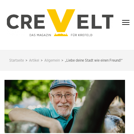
Zum
Inhalt
springen
(Enter
drücken)
CREVELT – DAS
MAGAZIN FÜR
Startseite
>
Artikel
>
Allgemein
>
„Liebe deine Stadt wie einen Freund!“
KREFELD