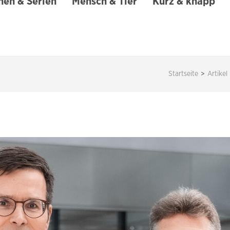
en & Serien
Mensch & Tier
Kurz & knapp
Startseite
>
Artikel