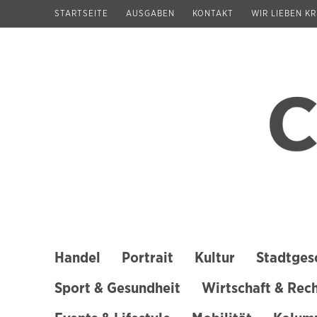
Zum
STARTSEITE
AUSGABEN
KONTAKT
WIR LIEBEN K
Inhalt
springen
(Enter
drücken)
Handel
Portrait
Kultur
Stadtges
Sport & Gesundheit
Wirtschaft & Rec