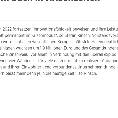
 2022 fortsetzen, Innovationsfähigkeit beweisen und ihre Leistu
ühlt permanent im Krisenmodus“, so Stefan Rinsch, Vorstandsvors
So wurde auf allen wesentlichen Kerngeschäftsfeldern ein deutl
eneinlagen wuchsen um 119 Millionen Euro und das Gesamtkunden
ohe Zinsniveau, vor allem in Verbindung mit den überall explod
en vier Wänden ist für viele derzeit nicht zu realisieren“,diag
egion und ihren Einwohnern eng verbundenes Unternehmen dringe
ern passt mehr denn je in die heutige Zeit“, so Rinsch.