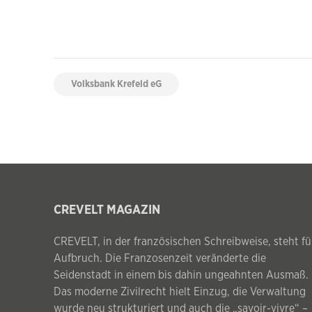
Volksbank Krefeld eG
CREVELT MAGAZIN
CREVELT, in der französischen Schreibweise, steht fü
Aufbruch. Die Franzosenzeit veränderte die
Seidenstadt in einem bis dahin ungeahnten Ausmaß.
Das moderne Zivilrecht hielt Einzug, die Verwaltung
wurde neu strukturiert und auch die „savoir-vivre“ –