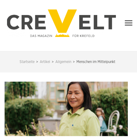
Zum
Inhalt
springen
(Enter
drücken)
CREVELT – DAS
MAGAZIN FÜR
Startseite
>
Artikel
>
Allgemein
>
Menschen im Mittelpunkt
KREFELD