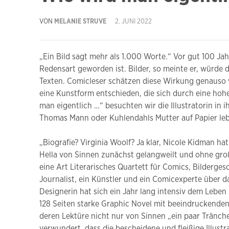
VON
MELANIE STRUVE
2. JUNI 2022
„Ein Bild sagt mehr als 1.000 Worte.“ Vor gut 100 J
Redensart geworden ist. Bilder, so meinte er, würde
Texten. Comicleser schätzen diese Wirkung genauso w
eine Kunstform entschieden, die sich durch eine hoh
man eigentlich …“ besuchten wir die Illustratorin in i
Thomas Mann oder Kuhlendahls Mutter auf Papier le
„Biografie? Virginia Woolf? Ja klar, Nicole Kidman h
Hella von Sinnen zunächst gelangweilt und ohne gro
eine Art Literarisches Quartett für Comics, Bildergesc
Journalist, ein Künstler und ein Comicexperte über 
Designerin hat sich ein Jahr lang intensiv dem Leben 
128 Seiten starke Graphic Novel mit beeindruckenden
deren Lektüre nicht nur von Sinnen „ein paar Tränchen
verwundert, dass die bescheidene und fleißige Illustr