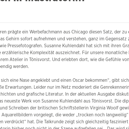
ahren prägte ein Werbefachmann aus Chicago diesen Satz, der zu 
 das Gehirn sofort aufnehmen und verstehen, ganz im Gegensatz 
ie Pressefotografen. Susanne Kuhlendahl hat sich mit ihren Gra
e erzählerische Komplexität auszeichnet. Für unsere monatliche
hrem Atelier in Tönisvorst. Und erlebten dort, wie die Gefühle von
bendig werden.
at sich eine Nase angeklebt und einen Oscar bekommen“, gibt sich
ße Erwartungen. Leider nur im Netz moderiert die Genrekenneri
hichten und grafische Literatur. In der aktuellen Ausgabe diskuti
das neueste Werk von Susanne Kuhlendahl aus Tönisvorst. Die dip
und Schreiben der britischen Schriftstellerin Virginia Woolf gew
 Aquarellbildern vorgelegt, die weder „trocken noch langweilig“
 verdrückt“ hat. Die Talkrunde zeigt sich gleichzeitig fasziniert
atorin bisher noch nicht in der Szene aufgefallen sei. „Das wird s