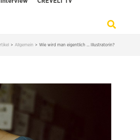
Interview
CREVELT TV
rtikel
>
Allgemein
>
Wie wird man eigentlich … Illustratorin?