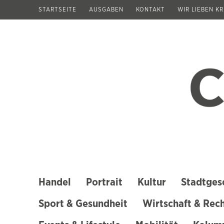
Zum
STARTSEITE
AUSGABEN
KONTAKT
WIR LIEBEN K
Inhalt
springen
(Enter
drücken)
Handel
Portrait
Kultur
Stadtges
Sport & Gesundheit
Wirtschaft & Rec