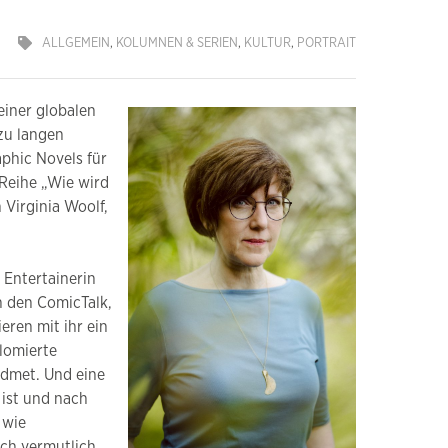
ALLGEMEIN
,
KOLUMNEN & SERIEN
,
KULTUR
,
PORTRAIT
einer globalen
zu langen
phic Novels für
 Reihe „Wie wird
 Virginia Woolf,
 Entertainerin
n den ComicTalk,
eren mit ihr ein
lomierte
idmet. Und eine
 ist und nach
 wie
ich vermutlich