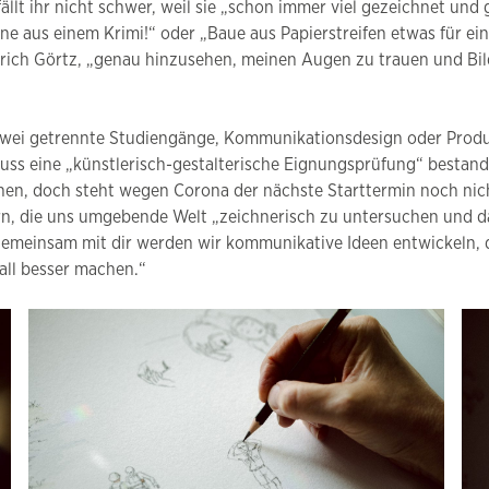
lt ihr nicht schwer, weil sie „schon immer viel gezeichnet und 
e aus einem Krimi!“ oder „Baue aus Papierstreifen etwas für ein
ich Görtz, „genau hinzusehen, meinen Augen zu trauen und Bilde
d zwei getrennte Studiengänge, Kommunikationsdesign oder Prod
ss eine „künstlerisch-gestalterische Eignungsprüfung“ bestand
hen, doch steht wegen Corona der nächste Starttermin noch nic
ern, die uns umgebende Welt „zeichnerisch zu untersuchen und 
Gemeinsam mit dir werden wir kommunikative Ideen entwickeln, di
all besser machen.“