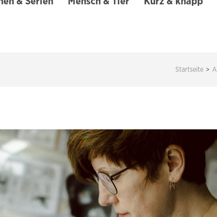
en & Serien
Mensch & Tier
Kurz & knapp
Startseite
>
A