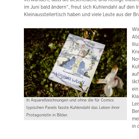
im Juni bald ändern“, freut sich Kuhlendahl auf den 
Kleinausstellertisch haben und viele Leute aus der B
Wir
Ate
Ill
Kne
Nov
Kuh
auf
läc
ein
Kla
In Aquarellzeichnungen und ohne die für Comics
Lei
typischen Panels fasste Kuhlendahl das Leben ihrer
Ber
Protagonistin in Bilder.
mei
in 