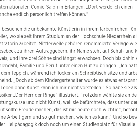
Internationalen Comic-Salon in Erlangen. „Dort werde ich einen
ranche endlich persönlich treffen können.“
 besuchen die unbekannte Künstlerin in ihrem farbenfrohen Tön
lier, wo sie seit ihrem Studium an der Hochschule Niederrhein als
ustratorin arbeitet. Mittlerweile gehören renommierte Verlage wi
sebeck zu ihren Auftraggebern, ihr Name steht auf Schul- und
els, und ihre drei Söhne sind längst erwachsen. Doch bis dahin 
lendahl, Familie und Beruf unter einen Hut zu bringen. „Ich hatte
 dem Teppich, während ich locker am Schreibtisch sitze und arbei
helnd. „Doch ab dem Kindergartenalter wurde es etwas entspannt
 Leben ohne Kunst kann ich mir nicht vorstellen.“ So habe sie a
ssiker „Der Herr der Ringe“ illustriert. Trotzdem wählte sie an d
stungskurse und nicht Kunst, weil sie befürchtete, dass unter 
uf sollte Freude machen, das ist mir heute noch wichtig“, betont
ne Arbeit gern und so gut machen, wie ich es kann.“ Und so bew
der Heilpädagogik doch noch um einen Studienplatz für Visuelle