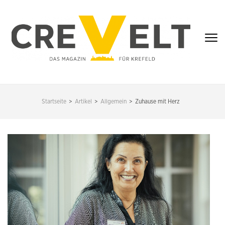
Zum
Inhalt
springen
(Enter
drücken)
CREVELT – DAS
MAGAZIN FÜR
Startseite
>
Artikel
>
Allgemein
>
Zuhause mit Herz
KREFELD