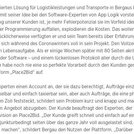
asierten Lösung für Logistikleistungen und Transporte in Bergau
 mit seiner Idee bei den Software-Experten von App Logik vorste
 unserer Kunden ist, je mehr Fehlerpotenzial sie im Vorfeld iden
 Programmierung auffallen, explodieren die Kosten. Das wollen 
ücklicherweise verfügten er und sein Team bereits über Erfahrun
 sich während des Coronawinters voll in sein Projekt. Den Vollze
n Lebensaufgabe. Als er einige Wochen später mit 80 Seiten akri
der Software – und einem lückenlosen Protokoll aller durch di
ch habe noch nie eine so perfekte Vorarbeit durch den Kunden ges
form „Place2Bid“ auf.
perten einen Account an, der sie dazu berechtigt, Aufträge einz
ckelbar und einfach taxierbar sein, aber auch Aufträge, die eine 
 Zoll feststeckt, schildert sein Problem kurz und knapp und mac
ein Angebot abzugeben. Der Kunde beauftragt den Experten, der
vision an Place2Bid. „Der Kunde greift schnell und einfach auf e
junkturbedingt selten über das ganze Jahr voll ausgelastet sind,
achen“, schildert Bergau den Nutzen der Plattform. „Darüber 