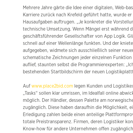
Mehrere Jahre gärte die Idee einer digitalen, Web-b
Karriere zurück nach Krefeld geführt hatte, wurde er
Hausaufgaben auftrugen. „Je konkreter die Vorstellung
technische Umsetzung. Wenn Mängel erst während der
geschäftsführender Gesellschafter von App Logik. Gl
schnell auf einer Wellenlänge funkten. Und der kniete
aufgegeben, widmete sich ausschließlich seiner neue
schematische Zeichnungen jeder einzelnen Funktion 
auflief, staunten selbst die Programmierexperten: „I
bestehenden Startbildschirm der neuen Logistikplatt
Auf
www.place2bid.com
legen Kunden und Logistikex
„Tasks“ sollen klar umrissen, im Idealfall online abwi
möglich. Der Händler, dessen Palette am norwegischen
zugänglich. Diese haben daraufhin die Möglichkeit, 
Erledigung zahlen beide einen anteilige Plattformpro
totale Preistransparenz. Firmen, deren Logistiker kon
Know-how für andere Unternehmen offen zugänglich m