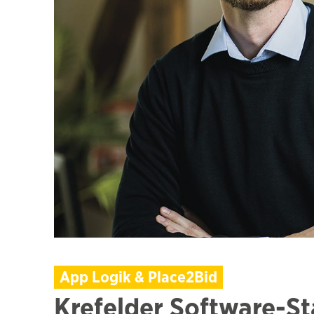
App Logik & Place2Bid
Krefelder Software-Sta