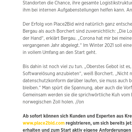
Standorten die Chance, ihre gesamte Logistikstruktur 
ihm bei internen Aufgabenstellungen helfen kann. Anst
Der Erfolg von Place2Bid wird natürlich ganz entsc
Bergau als auch Borchert sind zuversichtlich: „Die Lo
der Hand“, erklärt Bergau. „Corona hat mir bei mein
vergangenen Jahr abgelegt.“ Im Winter 2021 soll ein
in vollem Umfang an den Start geht.
Bis dahin ist noch viel zu tun. „Oberstes Gebot ist es
Softwarelösung anzubieten“, weiß Borchert. „Nicht 
datenschutzkonform darüber laufen, sie muss auch bei
bleiben.“ Man spürt die Spannung, aber auch die Vor
Gemeinsam werden sie die sprichwörtliche Kuh vom Ei
norwegischen Zoll holen. //on
Ab sofort können sich Kunden und Experten aus Kref
www.place2bid.com
registrieren, um sich bereits je
erhalten und zum Start aktiv eigene Anforderungen 