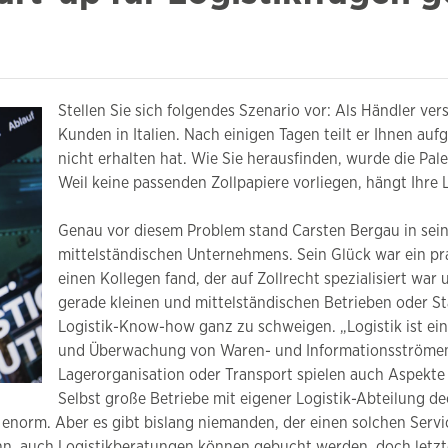
Stellen Sie sich folgendes Szenario vor: Als Händler ver
Kunden in Italien. Nach einigen Tagen teilt er Ihnen auf
nicht erhalten hat. Wie Sie herausfinden, wurde die Pal
Weil keine passenden Zollpapiere vorliegen, hängt Ihre 
Genau vor diesem Problem stand Carsten Bergau in seine
mittelständischen Unternehmens. Sein Glück war ein pral
einen Kollegen fand, der auf Zollrecht spezialisiert war
gerade kleinen und mittelständischen Betrieben oder S
Logistik-Know-how ganz zu schweigen. „Logistik ist ein
und Überwachung von Waren- und Informationsströmen 
Lagerorganisation oder Transport spielen auch Aspekte 
Selbst große Betriebe mit eigener Logistik-Abteilung d
 enorm. Aber es gibt bislang niemanden, der einen solchen Servic
n, auch Logistikberatungen können gebucht werden, doch letzte