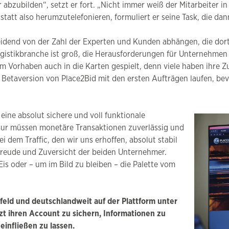
abzubilden“, setzt er fort. „Nicht immer weiß der Mitarbeiter in 
att also herumzutelefonieren, formuliert er seine Task, die dann
heidend von der Zahl der Experten und Kunden abhängen, die dor
gistikbranche ist groß, die Herausforderungen für Unternehmen vie
em Vorhaben auch in die Karten gespielt, denn viele haben ihre
e Betaversion von Place2Bid mit den ersten Aufträgen laufen, 
, eine absolut sichere und voll funktionale
nur müssen monetäre Transaktionen zuverlässig und
 dem Traffic, den wir uns erhoffen, absolut stabil
freude und Zuversicht der beiden Unternehmer.
s oder – um im Bild zu bleiben – die Palette vom
eld und deutschlandweit auf der Plattform unter
tzt ihren Account zu sichern, Informationen zu
einfließen zu lassen.