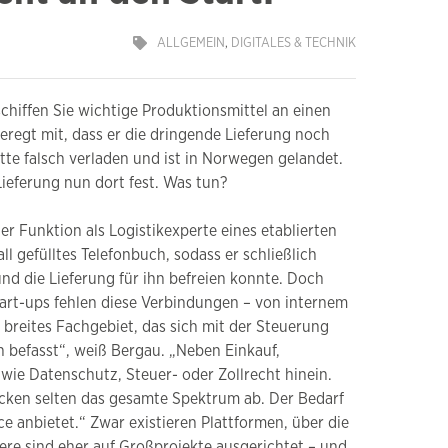
ALLGEMEIN
,
DIGITALES & TECHNIK
schiffen Sie wichtige Produktionsmittel an einen
geregt mit, dass er die dringende Lieferung noch
ette falsch verladen und ist in Norwegen gelandet.
Lieferung nun dort fest. Was tun?
r Funktion als Logistikexperte eines etablierten
l gefülltes Telefonbuch, sodass er schließlich
 und die Lieferung für ihn befreien konnte. Doch
tart-ups fehlen diese Verbindungen – von internem
 breites Fachgebiet, das sich mit der Steuerung
befasst“, weiß Bergau. „Neben Einkauf,
wie Datenschutz, Steuer- oder Zollrecht hinein.
ecken selten das gesamte Spektrum ab. Der Bedarf
e anbietet.“ Zwar existieren Plattformen, über die
re sind eher auf Großprojekte ausgerichtet – und