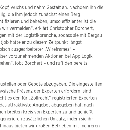
s Kopf, wuchs und nahm Gestalt an. Nachdem ihn die
llig, die ihm jedoch zunächst einen Berg
tifizieren und beheben, umso effizienter ist die
wir vermeiden“, erklärt Christopher Borchert,
gen mit der Logistikbranche, sodass sie mit Bergau
itjob hatte er zu diesem Zeitpunkt längst
bisch ausgearbeiteter „Wireframes“ –
e User vorzunehmenden Aktionen bei App Logik
ehen“, lobt Borchert – und ruft den bereits
ustellen oder Gebote abzugeben. Die eingestellten
physische Präsenz der Experten erfordern, sind
ht es den für „Zollrecht“ registrierten Experten
 das attraktivste Angebot abgegeben hat, nach
inen breiten Kreis von Experten zu und genießt
 generieren zusätzlichen Umsatz, indem sie ihr
hinaus bieten wir großen Betrieben mit mehreren