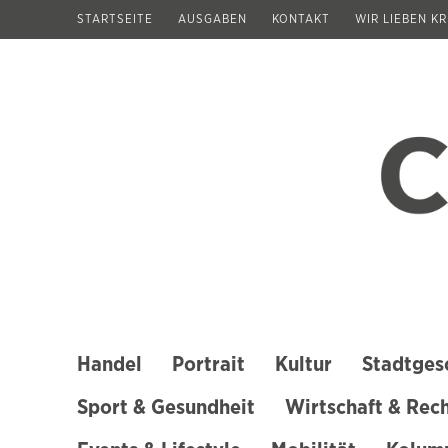
Zum
STARTSEITE
AUSGABEN
KONTAKT
WIR LIEBEN K
Inhalt
springen
(Enter
drücken)
Handel
Portrait
Kultur
Stadtges
Sport & Gesundheit
Wirtschaft & Rec