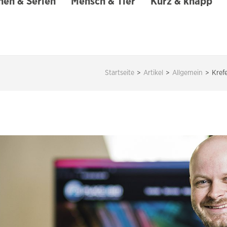
en & Serien
Mensch & Tier
Kurz & knapp
Startseite
>
Artikel
>
Allgemein
>
Kref