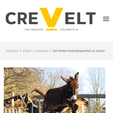
Zum
Inhalt
springen
(Enter
drücken)
CREVELT – DAS
MAGAZIN FÜR
Startseite
>
Artikel
>
Allgemein
>
Der Kinder-Erlebnisbauernhof ist zurück!
KREFELD