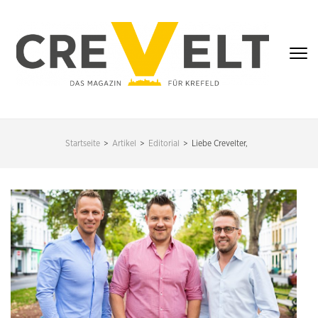
Zum
Inhalt
springen
(Enter
drücken)
CREVELT – DAS
MAGAZIN FÜR
Startseite
>
Artikel
>
Editorial
>
Liebe Crevelter,
KREFELD