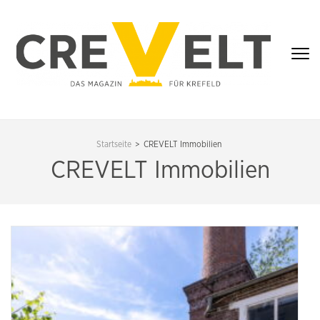
Zum
Inhalt
springen
(Enter
drücken)
CREVELT – DAS
MAGAZIN FÜR
Startseite
>
CREVELT Immobilien
KREFELD
CREVELT Immobilien