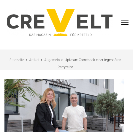
Zum
Inhalt
springen
(Enter
drücken)
CREVELT – DAS
MAGAZIN FÜR
Startseite
>
Artikel
>
Allgemein
>
Uptown: Comeback einer legendären
KREFELD
Partyreihe