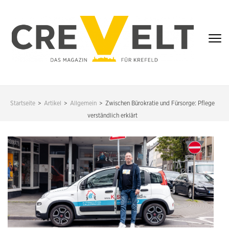
Zum
Inhalt
springen
(Enter
drücken)
CREVELT – DAS
MAGAZIN FÜR
Startseite
>
Artikel
>
Allgemein
>
Zwischen Bürokratie und Fürsorge: Pflege
KREFELD
verständlich erklärt