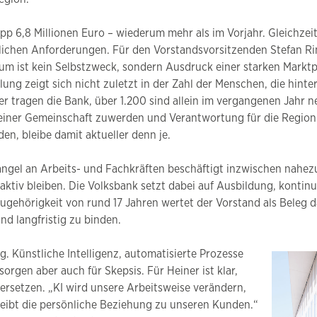
 6,8 Millionen Euro – wiederum mehr als im Vorjahr. Gleichzeitig
tlichen Anforderungen. Für den Vorstandsvorsitzenden Stefan Ri
 ist kein Selbstzweck, sondern Ausdruck einer starken Marktpos
ung zeigt sich nicht zuletzt in der Zahl der Menschen, die hint
r tragen die Bank, über 1.200 sind allein im vergangenen Jahr 
il einer Gemeinschaft zuwerden und Verantwortung für die Region 
en, bleibe damit aktueller denn je.
Mangel an Arbeits- und Fachkräften beschäftigt inzwischen nahe
raktiv bleiben. Die Volksbank setzt dabei auf Ausbildung, konti
ugehörigkeit von rund 17 Jahren wertet der Vorstand als Beleg 
d langfristig zu binden.
ng. Künstliche Intelligenz, automatisierte Prozesse
rgen aber auch für Skepsis. Für Heiner ist klar,
ersetzen. „KI wird unsere Arbeitsweise verändern,
 bleibt die persönliche Beziehung zu unseren Kunden.“