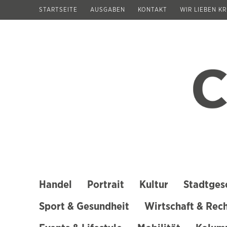
Zum
STARTSEITE
AUSGABEN
KONTAKT
WIR LIEBEN K
Inhalt
springen
(Enter
drücken)
Handel
Portrait
Kultur
Stadtges
Sport & Gesundheit
Wirtschaft & Rec