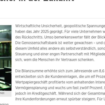
Wirtschaftliche Unsicherheit, geopolitische Spannung
haben das Jahr 2025 geprägt. Für viele Unternehmen w
des Rückschritts. Umso bemerkenswerter fällt der Blic
Die Genossenschaftsbank ist weiter gewachsen – und d
diesem Umfeld alles andere als selbstverständlich, so
Steuerung und einer engen Partnerschaft mit Mitglied
sich, wem die Menschen ihr Vertrauen schenken.
Die Bilanzsumme erhöhte sich zum Jahresende um 8,6 P
entwickelten sich die Kundeneinlagen, die um elf Proze
Wertpapiergeschäft profitierte vom anhaltenden Interes
Vermögensplanung und wuchs um fast zwölf Prozent. B
ner.
jedoch im Kreditgeschäft. Während sich der Gesamtmar
ihre Kundenforderungen erneut spürbar steigern. Für 
egion.