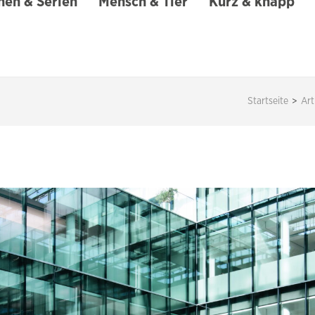
en & Serien
Mensch & Tier
Kurz & knapp
Startseite
>
Art