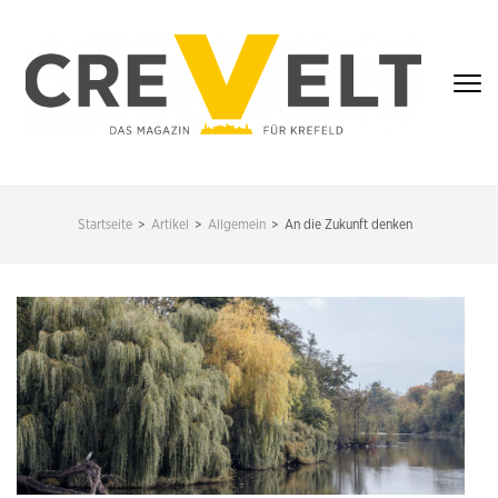
Zum
Inhalt
springen
(Enter
drücken)
CREVELT – DAS
MAGAZIN FÜR
Startseite
>
Artikel
>
Allgemein
>
An die Zukunft denken
KREFELD