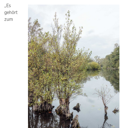
„Es
gehört
zum