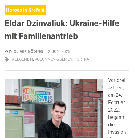
Heroes in Krefeld
Eldar Dzinvaliuk: Ukraine-Hilfe
mit Familienantrieb
VON
OLIVER NÖDING
2. JUNI 2025
ALLGEMEIN
,
KOLUMNEN & SERIEN
,
PORTRAIT
Vor drei
Jahren,
am 24.
Februar
2022,
begann
die
Invasion