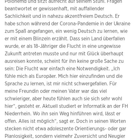
Polohemd und sitzt aufrecht auf seinem Stuhl. Fragen
beantwortet er gewissenhaft, mit auffallender
Sachlichkeit und in nahezu akzentfreiem Deutsch. Er
habe schon während der Corona-Pandemie in der Ukraine
zum Spaß angefangen, ein wenig Deutsch zu lernen, wie
er mit einem Blinzeln erzählt. Dass sein Land überfallen
wurde, er als 18-Jähriger die Flucht in eine ungewisse
Zukunft antreten musste und nur mit Glück überhaupt
ausreisen konnte, scheint für ihn keine große Sache zu
sein: Die Flucht war einfach eine Notwendigkeit. „Ich
fühle mich als Europäer. Mich hier einzufinden und die
Sprache zu lernen, ist mir nicht schwergefallen. Für
meine Freundin oder meinen Vater war das viel
schwieriger, aber heute fühlen auch sie sich sehr wohl
hier“, gesteht er. Aktuell studiert er Informatik an der FH
Niederrhein. Wo ihn sein Weg hinführen wird, lässt er
offen. Alles ist möglich“, sagt er. Doch in seinen Worten
stecken nicht etwa adoleszente Orientierungs- oder gar
Planlosigkeit, sondern vielmehr Zuversicht und Neugier