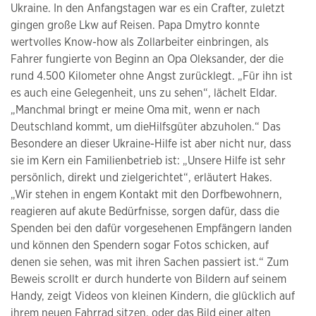
Ukraine. In den Anfangstagen war es ein Crafter, zuletzt
gingen große Lkw auf Reisen. Papa Dmytro konnte
wertvolles Know-how als Zollarbeiter einbringen, als
Fahrer fungierte von Beginn an Opa Oleksander, der die
rund 4.500 Kilometer ohne Angst zurücklegt. „Für ihn ist
es auch eine Gelegenheit, uns zu sehen“, lächelt Eldar.
„Manchmal bringt er meine Oma mit, wenn er nach
Deutschland kommt, um dieHilfsgüter abzuholen.“ Das
Besondere an dieser Ukraine-Hilfe ist aber nicht nur, dass
sie im Kern ein Familienbetrieb ist: „Unsere Hilfe ist sehr
persönlich, direkt und zielgerichtet“, erläutert Hakes.
„Wir stehen in engem Kontakt mit den Dorfbewohnern,
reagieren auf akute Bedürfnisse, sorgen dafür, dass die
Spenden bei den dafür vorgesehenen Empfängern landen
und können den Spendern sogar Fotos schicken, auf
denen sie sehen, was mit ihren Sachen passiert ist.“ Zum
Beweis scrollt er durch hunderte von Bildern auf seinem
Handy, zeigt Videos von kleinen Kindern, die glücklich auf
ihrem neuen Fahrrad sitzen, oder das Bild einer alten