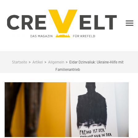
Zum
Inhalt
springen
(Enter
drücken)
CREVELT – DAS
MAGAZIN FÜR
Startseite
>
Artikel
>
Allgemein
>
Eldar Dzinvaliuk: Ukraine-Hilfe mit
KREFELD
Familienantrieb