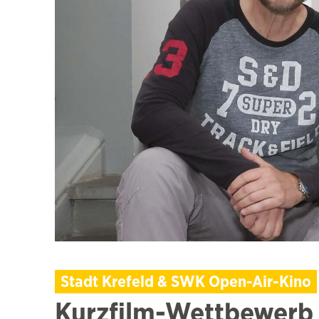
Stadt Krefeld & SWK Open-Air-Kino
Kurzfilm-Wettbewerb „