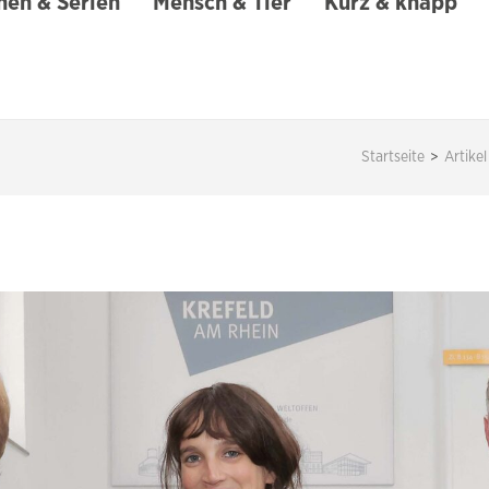
en & Serien
Mensch & Tier
Kurz & knapp
Startseite
>
Artikel