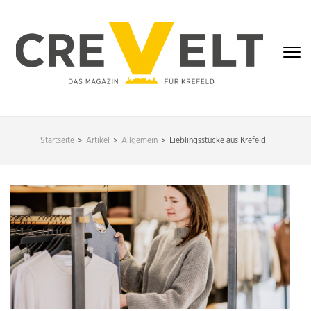
Zum
Inhalt
springen
(Enter
drücken)
CREVELT – DAS
MAGAZIN FÜR
Startseite
>
Artikel
>
Allgemein
>
Lieblingsstücke aus Krefeld
KREFELD