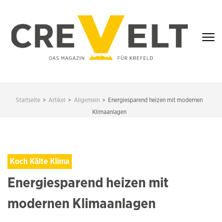
Zum
Inhalt
springen
(Enter
drücken)
CREVELT – DAS
MAGAZIN FÜR
Startseite
>
Artikel
>
Allgemein
>
Energiesparend heizen mit modernen
KREFELD
Klimaanlagen
Koch Kälte Klima
Energiesparend heizen mit
modernen Klimaanlagen