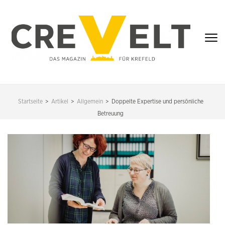
Zum
Inhalt
springen
(Enter
drücken)
CREVELT – DAS
MAGAZIN FÜR
Startseite
>
Artikel
>
Allgemein
>
Doppelte Expertise und persönliche
KREFELD
Betreuung