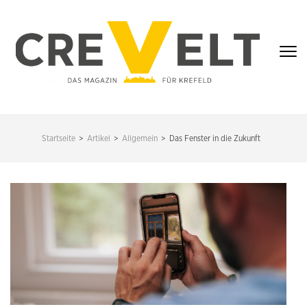
Zum
Inhalt
springen
(Enter
drücken)
CREVELT – DAS
MAGAZIN FÜR
Startseite
>
Artikel
>
Allgemein
>
Das Fenster in die Zukunft
KREFELD